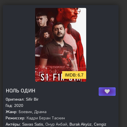
6.7
[is-parent][/is-parent]
НОЛЬ ОДИН
Оригинал:
Sifir Bir
Год:
2020
Жанр:
Боевик, Драма
Режиссер:
Кадри Беран Таскин
Актёры:
Savas Satis, Онур Акбай, Burak Akyüz, Cengiz