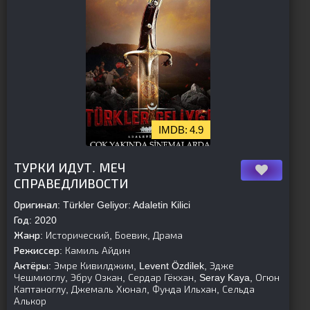
4.9
[is-parent][/is-parent]
ТУРКИ ИДУТ. МЕЧ
СПРАВЕДЛИВОСТИ
Оригинал:
Türkler Geliyor: Adaletin Kilici
Год:
2020
Жанр:
Исторический, Боевик, Драма
Режиссер:
Камиль Айдин
Актёры:
Эмре Кивилджим, Levent Özdilek, Эдже
Чешмиоглу, Эбру Озкан, Сердар Гёкхан, Seray Kaya, Огюн
Каптаноглу, Джемаль Хюнал, Фунда Ильхан, Сельда
Алькор