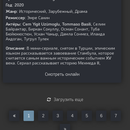
Год:
2020
Жанр:
Исторический, Зарубежный, Драма
Режиссер:
Эмре Сахин
Актёры:
Cem Yigit Uzümoglu, Tommaso Basili, Селим
Байрактар, Биркан Сокуллу, Осман Сонант, Туба
Бюйюкюстюн, Усхан Чакыр, Дамла Сонмез, Илаида
Акдоган, Тугрул Тулек
Описание:
В мини-сериале, снятом в Турции, эпическим
языком рассказывается завоевание Стамбула, которое
считается самым важным историческим событием XV
века. Сериал рассказывает историю Мехмеда II,
Смотреть онлайн
Загрузить еще
1
2
3
4
5
6
7