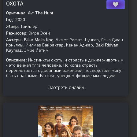
ОХОТА
Оригинал:
Av: The Hunt
Год:
2020
Жанр:
Триллер
Режиссер:
Эмре Экей
Актёры:
Billur Melis Koç, Ахмет Рифат Шунгар, Ягыз Джан
Коньялы, Йилмаз Байрактар, Кенан Аджар, Baki Ridvan
Kaymaz, Эмре Йетим
Описание:
Инстинкты охоты и страсть к диким животным
- это вечная тяга человека. Но когда страсть
переплетается с древними законами, последствия могут
быть опасными. В этом турецком фильме мы следим
Смотреть онлайн