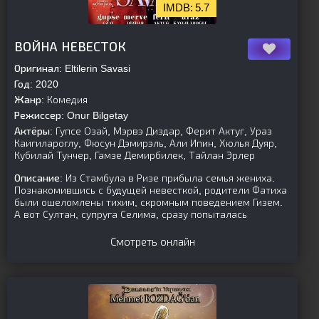
5.7
[is-parent][/is-parent]
ВОЙНА НЕВЕСТОК
Оригинал:
Eltilerin Savasi
Год:
2020
Жанр:
Комедия
Режиссер:
Onur Bilgetay
Актёры:
Гупсе Озай, Мэрвэ Диздар, Ферит Актуг, Ураз
Каигилароглу, Фюсун Дэмирэль, Али Ипин, Хюлья Дуяр,
Кубилай Тунчер, Гамзе Демирбилек, Тайлан Эрлер
Описание:
Из Стамбула в Ризе прибыла семья жениха.
Познакомившись с будущей невесткой, родители Фатиха
были ошеломлены тихим, скромным поведением Гизем.
А вот Султан, супруга Селима, сразу попыталась
Смотреть онлайн