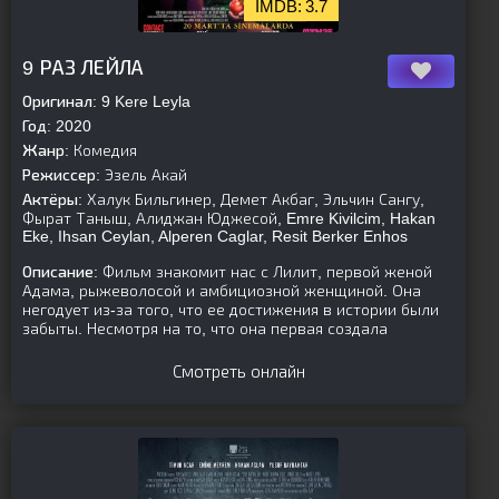
3.7
[is-parent][/is-parent]
9 РАЗ ЛЕЙЛА
Оригинал:
9 Kere Leyla
Год:
2020
Жанр:
Комедия
Режиссер:
Эзель Акай
Актёры:
Халук Бильгинер, Демет Акбаг, Эльчин Сангу,
Фырат Таныш, Алиджан Юджесой, Emre Kivilcim, Hakan
Eke, Ihsan Ceylan, Alperen Caglar, Resit Berker Enhos
Описание:
Фильм знакомит нас с Лилит, первой женой
Адама, рыжеволосой и амбициозной женщиной. Она
негодует из-за того, что ее достижения в истории были
забыты. Несмотря на то, что она первая создала
Смотреть онлайн