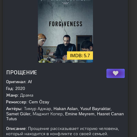
5.7
[is-parent][/is-parent]
ПРОЩЕНИЕ
Оригинал:
Af
Год:
2020
Жанр:
Драма
Режиссер:
Cem Özay
Актёры:
Тимур Аджар, Hakan Aslan, Yusuf Bayraktar,
Samet Güler, Маджит Копер, Emine Meyrem, Hasret Canan
Tutus
Описание:
Прощение рассказывает историю человека,
который находится в конфликте со своей семьей.