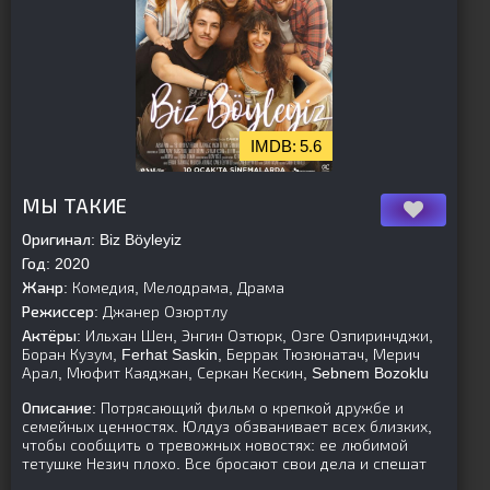
5.6
[is-parent][/is-parent]
МЫ ТАКИЕ
Оригинал:
Biz Böyleyiz
Год:
2020
Жанр:
Комедия, Мелодрама, Драма
Режиссер:
Джанер Озюртлу
Актёры:
Ильхан Шен, Энгин Озтюрк, Озге Озпиринчджи,
Боран Кузум, Ferhat Saskin, Беррак Тюзюнатач, Мерич
Арал, Мюфит Каяджан, Серкан Кескин, Sebnem Bozoklu
Описание:
Потрясающий фильм о крепкой дружбе и
семейных ценностях. Юлдуз обзванивает всех близких,
чтобы сообщить о тревожных новостях: ее любимой
тетушке Незич плохо. Все бросают свои дела и спешат