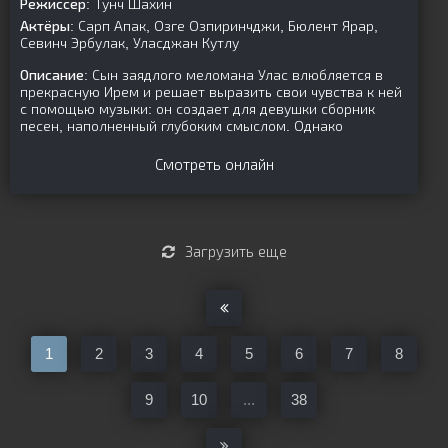
Режиссер:
Тунч Шахин
Актёры:
Сарп Апак, Озге Озпиринчджи, Бюлент Ярар,
Севинч Эрбулак, Уласджан Кутлу
Описание:
Сын заядлого меломана Улас влюбляется в
прекрасную Ирем и решает выразить свои чувства к ней
с помощью музыки: он создает для девушки сборник
песен, наполненный глубоким смыслом. Однако
Смотреть онлайн
Загрузить еще
1
2
3
4
5
6
7
8
9
10
...
38