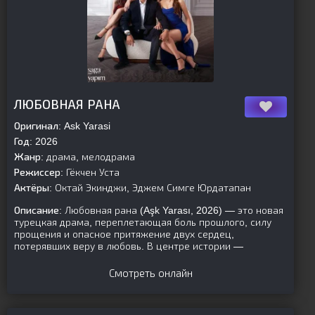
[is-parent]
[/is-parent]
ЛЮБОВНАЯ РАНА
Оригинал:
Ask Yarasi
Год:
2026
Жанр:
драма, мелодрама
Режиссер:
Гёкчен Уста
Актёры:
Октай Экинджи, Эджем Симге Юрдатапан
Описание:
Любовная рана (Aşk Yarası, 2026) — это новая
турецкая драма, переплетающая боль прошлого, силу
прощения и опасное притяжение двух сердец,
потерявших веру в любовь. В центре истории —
Смотреть онлайн