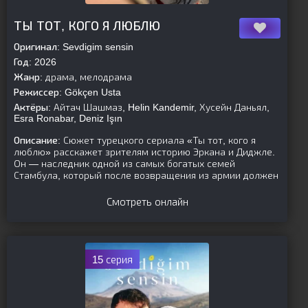
[is-parent]
[/is-parent]
ТЫ ТОТ, КОГО Я ЛЮБЛЮ
Оригинал:
Sevdigim sensin
Год:
2026
Жанр:
драма, мелодрама
Режиссер:
Gökçen Usta
Актёры:
Айтач Шашмаз, Helin Kandemir, Хусейн Даньял,
Esra Ronabar, Deniz Işın
Описание:
Сюжет турецкого сериала «Ты тот, кого я
люблю» расскажет зрителям историю Эркана и Диджле.
Он — наследник одной из самых богатых семей
Стамбула, который после возвращения из армии должен
Смотреть онлайн
15 серия