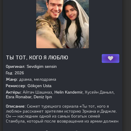
[is-parent]
[/is-parent]
ТЫ ТОТ, КОГО Я ЛЮБЛЮ
Оригинал:
Sevdigim sensin
Год:
2026
Жанр:
драма, мелодрама
Режиссер:
Gökçen Usta
Актёры:
Айтач Шашмаз, Helin Kandemir, Хусейн Даньял,
Esra Ronabar, Deniz Işın
Описание:
Сюжет турецкого сериала «Ты тот, кого я
люблю» расскажет зрителям историю Эркана и Диджле.
Он — наследник одной из самых богатых семей
Стамбула, который после возвращения из армии должен