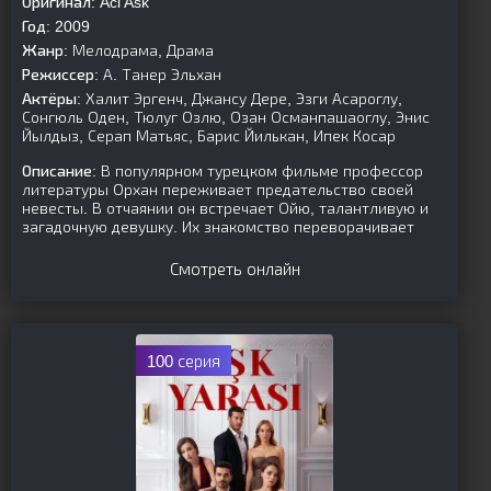
Оригинал:
Aci Ask
Год:
2009
Жанр:
Мелодрама, Драма
Режиссер:
А. Танер Эльхан
Актёры:
Халит Эргенч, Джансу Дере, Эзги Асароглу,
Сонгюль Оден, Тюлуг Озлю, Озан Османпашаоглу, Энис
Йылдыз, Серап Матьяс, Барис Йилькан, Ипек Косар
Описание:
В популярном турецком фильме профессор
литературы Орхан переживает предательство своей
невесты. В отчаянии он встречает Ойю, талантливую и
загадочную девушку. Их знакомство переворачивает
Смотреть онлайн
100 серия