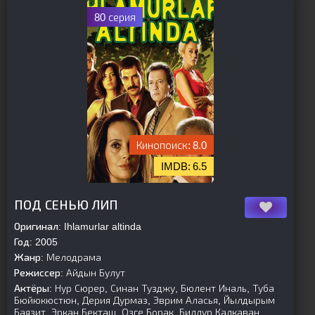
80 серия
8.0
6.5
[is-parent]
[/is-parent]
ПОД СЕНЬЮ ЛИП
Оригинал:
Ihlamurlar altinda
Год:
2005
Жанр:
Мелодрама
Режиссер:
Айдын Булут
Актёры:
Нур Сюрер, Синан Тузджу, Бюлент Иналь, Туба
Бюйюкюстюн, Дерия Дурмаз, Эврим Аласья, Йылдырым
Баязит, Эркан Бекташ, Озге Борак, Биллур Калкаван