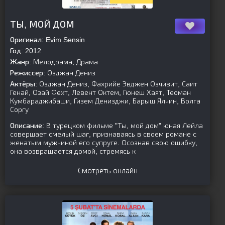
[is-parent][/is-parent]
ТЫ, МОЙ ДОМ
Оригинал:
Evim Sensin
Год:
2012
Жанр:
Мелодрама, Драма
Режиссер:
Озджан Дениз
Актёры:
Озджан Дениз, Фахрийе Эвджен Озчивит, Саит
Генай, Озай Фехт, Левент Октем, Гюнеш Хаят, Теоман
Кумбараджибаши, Гизем Денизджи, Барыш Ялчин, Волга
Соргу
Описание:
В турецком фильме "Ты, мой дом" юная Лейла
совершает смелый шаг, признаваясь в своем романе с
женатым мужчиной его супруге. Осознав свою ошибку,
она возвращается домой, стремясь к
Смотреть онлайн