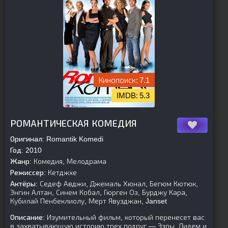
7.1
5.3
[is-parent][/is-parent]
РОМАНТИЧЕСКАЯ КОМЕДИЯ
Оригинал:
Romantik Komedi
Год:
2010
Жанр:
Комедия, Мелодрама
Режиссер:
Кетджхе
Актёры:
Седеф Авджи, Джемаль Хюнал, Бегюм Кютюк,
Энгин Алтан, Синем Кобал, Гюрген Оз, Бурджу Кара,
Кубилай Пенбеклиолу, Мерт Явузджан, Janset
Описание:
Изумительный фильм, который перенесет вас
в захватывающую историю трех подруг — Эзры, Дидем и