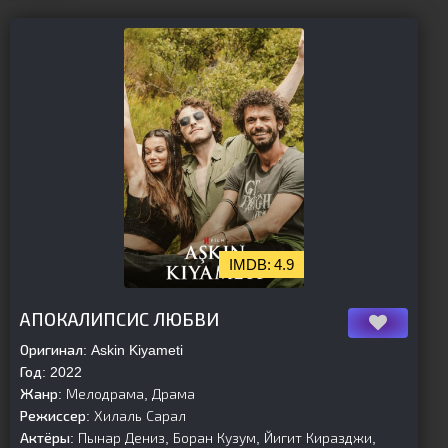
4.9
[is-parent][/is-parent]
АПОКАЛИПСИС ЛЮБВИ
Оригинал:
Askin Kiyameti
Год:
2022
Жанр:
Мелодрама, Драма
Режиссер:
Хилаль Сарал
Актёры:
Пынар Дениз, Боран Кузум, Йигит Киразджи,