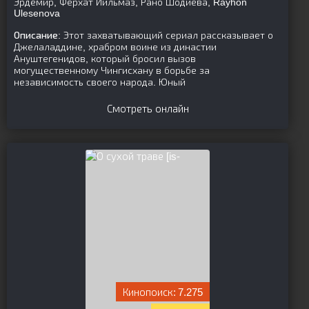
Эрдемир, Ферхат Йильмаз, Рано Шодиева, Rayhon
Ulesenova
Описание:
Этот захватывающий сериал рассказывает о
Джелаладдине, храбром воине из династии
Ануштегенидов, который бросил вызов
могущественному Чингисхану в борьбе за
независимость своего народа. Юный
Смотреть онлайн
[is-
7.275