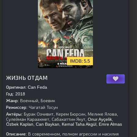
5.5
[is-parent][/is-parent]
ЖИЗНЬ ОТДАМ
Оригинал:
Can Feda
Год:
2018
Жанр:
Военный, Боевик
Режиссер:
Чагатай Тосун
Актёры:
Бурак Озчивит, Керем Бюрсин, Мелике Ялова,
Сулейман Караахмет, Сабахаттин Якут, Onur Ayçelik,
Özbek Kaplan, Can Baykan, Kemal Taha Akgül, Emre Almas
Описание:
В современном, полном агрессии и насилия