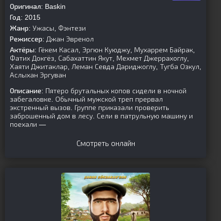
Оригинал:
Baskin
Год:
2015
Жанр:
Ужасы, Фэнтези
Режиссер:
Джан Эвренол
Актёры:
Гёкем Касал, Эргюн Куюджу, Мухаррем Байрак,
Фатих Докгёз, Сабахаттин Якут, Мехмет Джеррахоглу,
Хаяти Джитаклар, Леман Севда Дариджоглу, Тугба Озкул,
Аслыхан Эргуван
Описание:
Пятеро брутальных копов сидели в ночной
забегаловке. Обычный мужской треп прервал
экстренный вызов. Группе приказали проверить
заброшенный дом в лесу. Сели в патрульную машину и
поехали —
Смотреть онлайн