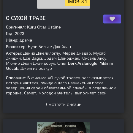
8.1
parent][/is-parent]
О СУХОЙ ТРАВЕ
Оригинал:
Kuru Otlar Üstüne
Год:
2023
Жанр:
драма
Режиссер:
Нури Бильге Джейлан
Актёры:
Дениз Джелилоглу, Мерве Диздар, Мусаб
Экиджи, Ece Bagci, Эрдем Шеноджак, Юксель Аксу,
Мюнир Джан Джиндорук, Onur Berk Arslanoglu, Yildirim
Gücük, Дженгиз Бозкурт
Описание:
В фильме «О сухой траве» рассказывается
история учителя, ожидающего назначения после
завершения своей обязательной службы в отдаленном
городке. Самет, молодой учитель, выполняет свой
Смотреть онлайн