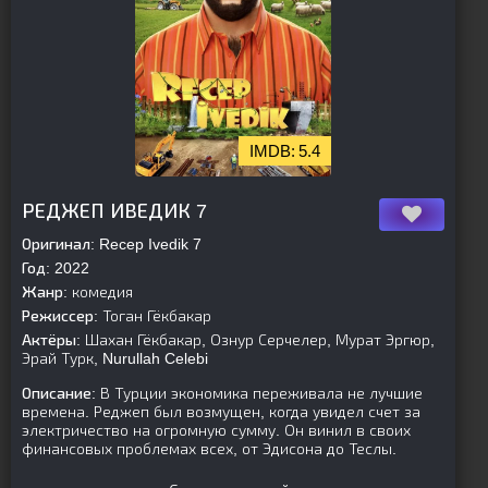
5.4
[is-parent][/is-parent]
РЕДЖЕП ИВЕДИК 7
Оригинал:
Recep Ivedik 7
Год:
2022
Жанр:
комедия
Режиссер:
Тоган Гёкбакар
Актёры:
Шахан Гёкбакар, Ознур Серчелер, Мурат Эргюр,
Эрай Турк, Nurullah Celebi
Описание:
В Турции экономика переживала не лучшие
времена. Реджеп был возмущен, когда увидел счет за
электричество на огромную сумму. Он винил в своих
финансовых проблемах всех, от Эдисона до Теслы.