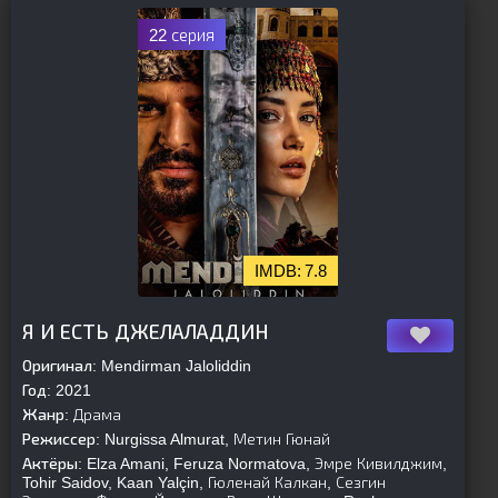
22 серия
7.8
[is-parent]
[/is-parent]
Я И ЕСТЬ ДЖЕЛАЛАДДИН
Оригинал:
Mendirman Jaloliddin
Год:
2021
Жанр:
Драма
Режиссер:
Nurgissa Almurat, Метин Гюнай
Актёры:
Elza Amani, Feruza Normatova, Эмре Кивилджим,
Tohir Saidov, Kaan Yalçin, Гюленай Калкан, Сезгин