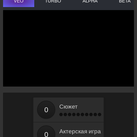
VEO
TURBO
ALPHA
BETA
Сюжет
Актерская игра