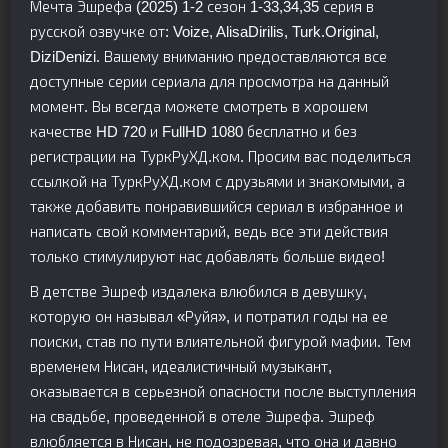
Мечта Эшрефа (2025) 1-2 сезон 1-33,34,35 серия в
русской озвучке от: Voize, AlisaDirilis, Turk.Original,
DiziDenizi. Вашему вниманию предоставляются все
доступные серии сериала для просмотра на данный
момент. Вы всегда можете смотреть в хорошем
качестве HD 720 и FullHD 1080 бесплатно и без
регистрации на ТуркРуХД.ком. Просим вас поделиться
ссылкой на ТуркРуХД.ком с друзьями и знакомыми, а
также добавить понравившийся сериал в избранное и
написать свой комментарий, ведь все эти действия
только стимулируют нас добавлять больше видео!
В детстве Эшреф издалека влюбился в девушку,
которую он называл «Руйя», и потратил годы на ее
поиски, став по пути влиятельной фигурой мафии. Тем
временем Нисан, идеалистичный музыкант,
оказывается в серьезной опасности после выступления
на свадьбе, проведенной в отеле Эшрефа. Эшреф
влюбляется в Нисан, не подозревая, что она и давно