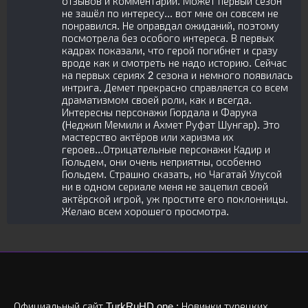
отзывов и комментарий. Может первый сезон
не зашёл по интересу... вот мне он совсем не
понравился. Не оправдал ожиданий, поэтому
посмотрела без особого интереса. В первых
кадрах показали, что герой погибнет и сразу
вроде как и смотреть не надо историю. Сейчас
на первых сериях 2 сезона и немного появилась
интрига. Демет прекрасно справляется со всем
драматизмом своей роли, как и всегда.
Интересны персонажи Гюрдала и Фарука
(Неджип Мемили и Ахмет Руфат Шунгар). Это
мастерство актёров или харизма их
героев...Отрицательные персонажи Кадир и
Гюльдем, они очень неприятны, особенно
Гюльдем. Страшно сказать, но Чагатай Улусой
ни в одном сериале меня не зацепил своей
актёрской игрой, уж простите его поклонницы.
Желаю всем хорошего просмотра.
Официальный сайт TurkRuHD.one : Новинки турецких