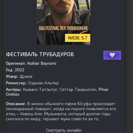
5.7
[is-parent][/is-parent]
ФЕСТИВАЛЬ ТРУБАДУРОВ
Оригинал:
Asiklar Bayrami
Год:
2022
Жанр:
Драма
Режиссер:
Озджан Альпер
Актёры:
Кыванч Татлытуг, Сеттар Танрыоген, Pinar
Goktas
Описание:
В жизни обычного парня Юсуфа происходит
неожиданный поворот, когда на пороге появляется его
отец – Хевеш Али. Музыканта, который долгие годы
скитался по миру, терзают муки совести за то,
Смотреть онлайн