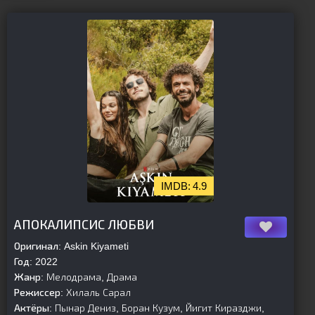
4.9
[is-parent][/is-parent]
АПОКАЛИПСИС ЛЮБВИ
Оригинал:
Askin Kiyameti
Год:
2022
Жанр:
Мелодрама, Драма
Режиссер:
Хилаль Сарал
Актёры:
Пынар Дениз, Боран Кузум, Йигит Киразджи,