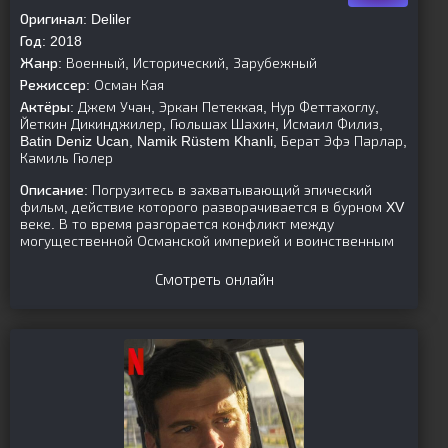
Оригинал:
Deliler
Год:
2018
Жанр:
Военный, Исторический, Зарубежный
Режиссер:
Осман Кая
Актёры:
Джем Учан, Эркан Петеккая, Нур Феттахоглу,
Йеткин Дикинджилер, Гюльшах Шахин, Исмаил Филиз,
Batin Deniz Ucan, Namik Rüstem Khanli, Берат Эфэ Парлар,
Камиль Гюлер
Описание:
Погрузитесь в захватывающий эпический
фильм, действие которого разворачивается в бурном XV
веке. В то время разгорается конфликт между
могущественной Османской империей и воинственным
Смотреть онлайн