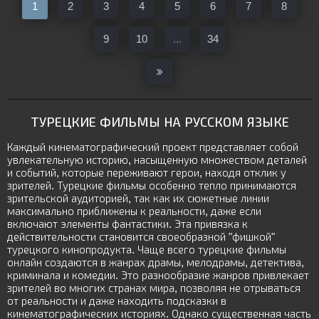
1
2
3
4
5
6
7
8
9
10
...
34
ТУРЕЦКИЕ ФИЛЬМЫ НА РУССКОМ ЯЗЫКЕ
Каждый кинематографический проект представляет собой
увлекательную историю, насыщенную множеством деталей
и событий, которые переживают герои, находя отклик у
зрителей. Турецкие фильмы особенно тепло принимаются
зрительской аудиторией, так как их сюжетные линии
максимально приближены к реальности, даже если
включают элементы фантастики. Эта привязка к
действительности становится своеобразной "фишкой"
турецкого кинопродукта. Чаще всего турецкие фильмы
онлайн создаются в жанрах драмы, мелодрамы, детектива,
криминала и комедии. Это разнообразие жанров привлекает
зрителей во многих странах мира, позволяя не отрываться
от реальности и даже находить подсказки в
кинематографических историях. Однако существенная часть