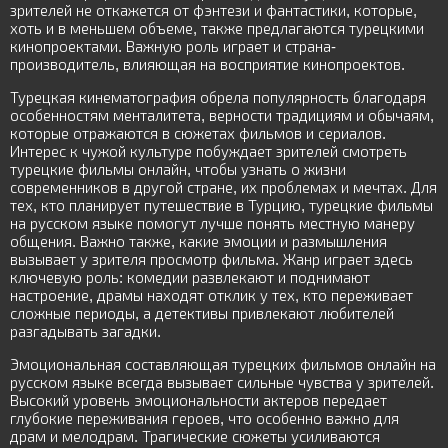
зрителей не откажется от фэнтези и фантастики, которые,
хоть и в меньшем объеме, также предлагаются турецкими
кинопроектами. Важную роль играет и страна-
производитель, влияющая на восприятие кинопроектов.
Турецкая кинематография обрела популярность благодаря
особенностям менталитета, верности традициям и обычаям,
которые отражаются в сюжетах фильмов и сериалов.
Интерес к чужой культуре побуждает зрителей смотреть
турецкие фильмы онлайн, чтобы узнать о жизни
современников в другой стране, их проблемах и мечтах. Для
тех, кто планирует путешествие в Турцию, турецкие фильмы
на русском языке помогут лучше понять местную манеру
общения. Важно также, какие эмоции и размышления
вызывает у зрителя просмотр фильма. Жанр играет здесь
ключевую роль: комедии развлекают и поднимают
настроение, драмы находят отклик у тех, кто переживает
сложные периоды, а детективы привлекают любителей
разгадывать загадки.
Эмоциональная составляющая турецких фильмов онлайн на
русском языке всегда вызывает сильные чувства у зрителей.
Высокий уровень эмоциональности актеров передает
глубокие переживания героев, что особенно важно для
драм и мелодрам. Трагические сюжеты усиливаются