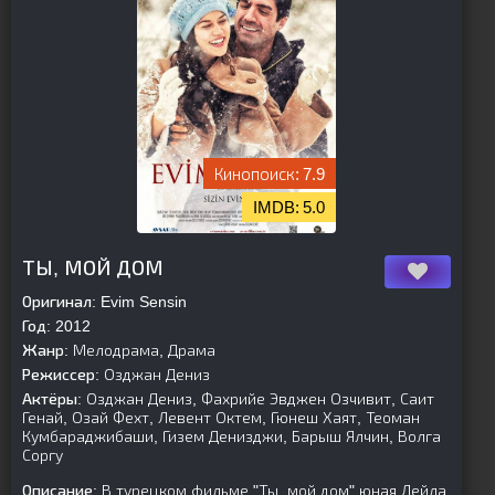
7.9
5.0
[is-parent][/is-parent]
ТЫ, МОЙ ДОМ
Оригинал:
Evim Sensin
Год:
2012
Жанр:
Мелодрама, Драма
Режиссер:
Озджан Дениз
Актёры:
Озджан Дениз, Фахрийе Эвджен Озчивит, Саит
Генай, Озай Фехт, Левент Октем, Гюнеш Хаят, Теоман
Кумбараджибаши, Гизем Денизджи, Барыш Ялчин, Волга
Соргу
Описание:
В турецком фильме "Ты, мой дом" юная Лейла