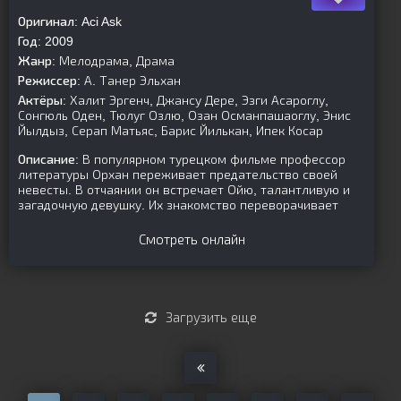
Оригинал:
Aci Ask
Год:
2009
Жанр:
Мелодрама, Драма
Режиссер:
А. Танер Эльхан
Актёры:
Халит Эргенч, Джансу Дере, Эзги Асароглу,
Сонгюль Оден, Тюлуг Озлю, Озан Османпашаоглу, Энис
Йылдыз, Серап Матьяс, Барис Йилькан, Ипек Косар
Описание:
В популярном турецком фильме профессор
литературы Орхан переживает предательство своей
невесты. В отчаянии он встречает Ойю, талантливую и
загадочную девушку. Их знакомство переворачивает
Смотреть онлайн
Загрузить еще