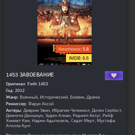
5.8
6.6
[is-parent][/is-parent]
1453 ЗАВОЕВАНИЕ
Оригинал:
Fetih 1453
Год:
2012
Жанр:
Военный, Исторический, Боевик, Драма
Режиссер:
Фарук Аксой
Актёры:
Деврим Эвин, Ибрагим Челиккол, Дилек Сербест,
Дженгиз Джошкун, Эрден Алкан, Реджеп Актуг, Рейф
Хикмет Кэм, Наджи Адыгюзель, Седат Мерт, Мустафа
Атилла Кунт