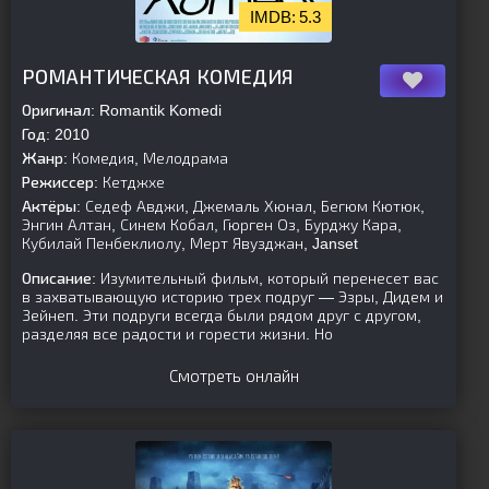
5.3
[is-parent][/is-parent]
РОМАНТИЧЕСКАЯ КОМЕДИЯ
Оригинал:
Romantik Komedi
Год:
2010
Жанр:
Комедия, Мелодрама
Режиссер:
Кетджхе
Актёры:
Седеф Авджи, Джемаль Хюнал, Бегюм Кютюк,
Энгин Алтан, Синем Кобал, Гюрген Оз, Бурджу Кара,
Кубилай Пенбеклиолу, Мерт Явузджан, Janset
Описание:
Изумительный фильм, который перенесет вас
в захватывающую историю трех подруг — Эзры, Дидем и
Зейнеп. Эти подруги всегда были рядом друг с другом,
разделяя все радости и горести жизни. Но
Смотреть онлайн