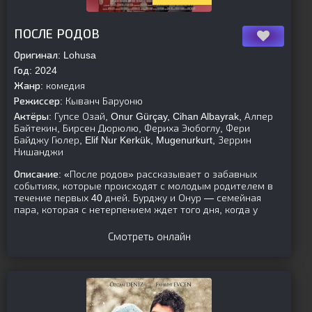
[is-parent][/is-parent]
ПОСЛЕ РОДОВ
Оригинал:
Lohusa
Год:
2024
Жанр:
комедия
Режиссер:
Кыванч Баруоню
Актёры:
Гупсе Озай, Onur Gürçay, Cihan Albayrak, Алпер
Байтекин, Бирсен Дюрюлю, Фериха Эюбоглу, Фери
Байджу Гюлер, Elif Nur Kerkük, Mugenurkurt, Зеррин
Нишанджи
Описание:
«После родов» рассказывает о забавных
событиях, которые происходят с молодым родителем в
течение первых 40 дней. Бурджу и Онур — семейная
пара, которая с нетерпением ждет того дня, когда у
Смотреть онлайн