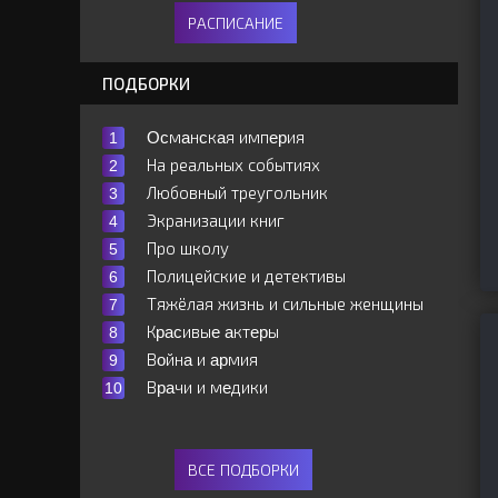
РАСПИСАНИЕ
ПОДБОРКИ
Ocмaнcкaя импepия
На реальных событиях
Любовный треугольник
Экранизации книг
Про школу
Полицейские и детективы
Тяжёлая жизнь и сильные женщины
Кpacивыe aктepы
Вoйнa и apмия
Вpaчи и мeдики
ВСЕ ПОДБОРКИ