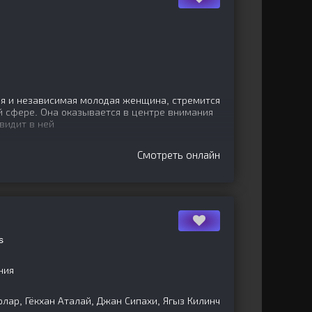
ая и независимая молодая женщина, стремится
й сфере. Она оказывается в центре внимания
видит в ней
Смотреть онлайн
s
ния
лар, Гёкхан Аталай, Джан Сипахи, Ягыз Килинч