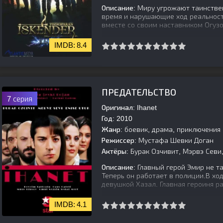
Описание:
Миру угрожают таинстве
время и нарушающие ход реальност
вместе со своим наставником Огуз
8.4
[is-parent]
[/is-parent]
ПРЕДАТЕЛЬСТВО
7 серия
Оригинал:
Ihanet
Год:
2010
Жанр:
боевик, драма, приключения
Режиссер:
Мустафа Шевки Доган
Актёры:
Бурак Озчивит, Мэрвэ Севи,
Описание:
Главный герой Эмир не т
Теперь он работает в полиции.В хо
девушкой Хазал. Главная героиня р
4.1