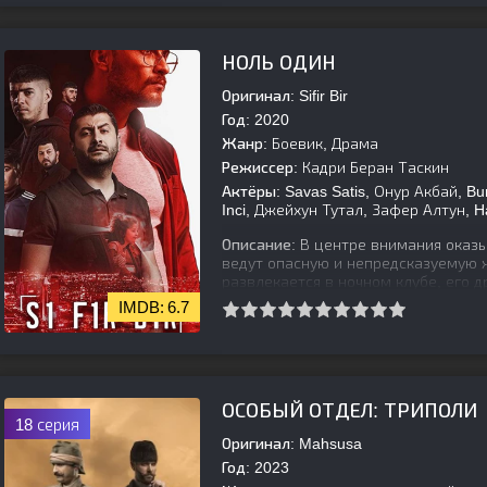
[is-parent]
[/is-parent]
НОЛЬ ОДИН
Оригинал:
Sifir Bir
Год:
2020
Жанр:
Боевик, Драма
Режиссер:
Кадри Беран Таскин
Актёры:
Savas Satis, Онур Акбай, Bu
Inci, Джейхун Тутал, Зафер Алтун, 
Описание:
В центре внимания оказы
ведут опасную и непредсказуемую ж
развлекается в ночном клубе, его д
6.7
[is-parent][/is-parent]
ОСОБЫЙ ОТДЕЛ: ТРИПОЛИ
18 серия
Оригинал:
Mahsusa
Год:
2023