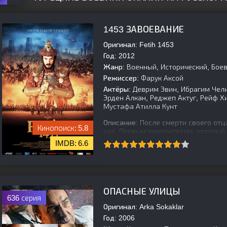
1453 ЗАВОЕВАНИЕ
Оригинал:
Fetih 1453
Год:
2012
Жанр:
Военный, Исторический, Боев
Режиссер:
Фарук Аксой
Актёры:
Деврим Эвин, Ибрагим Чели
Эрден Алкан, Реджеп Актуг, Рейф Х
Мустафа Атилла Кунт
Описание:
После смерти своего отца
5.8
раз. Первым приоритетом, который
присоединение Константинополя, п
6.6
[is-parent][/is-parent]
ОПАСНЫЕ УЛИЦЫ
636 серия
Оригинал:
Arka Sokaklar
Год:
2006