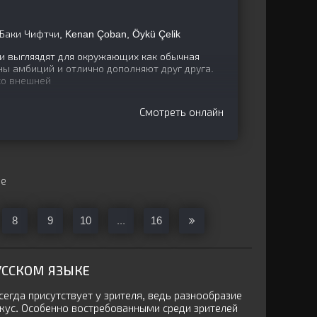
, Баки Чифтчи, Kenan Çoban, Öykü Çelik
 выгляядят для окружающих как обычная
ы амбиций и отлично дополняют друг друга.
ко внешней
Смотреть онлайн
ще
8
9
10
...
16
УССКОМ ЯЗЫКЕ
егда присутствует у зрителя, ведь разнообразие
кус. Особенно востребованными среди зрителей