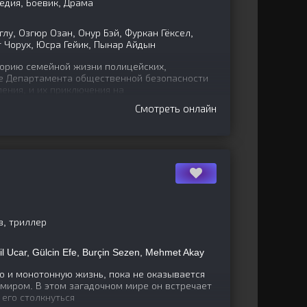
едия, Боевик, Драма
лу, Озгюр Озан, Онур Бэй, Фуркан Гёксел,
т Чорух, Юсра Гейик, Пынар Айдын
орию семейной жизни полицейских,
е Департамента общественной безопасности
ения, и их приключения на
Смотреть онлайн
в, триллер
il Ucar, Gülcin Efe, Burçin Sezen, Mehmet Akay
 и монотонную жизнь, пока не оказывается
миром. В этом загадочном мире он встречает
его столкнуться