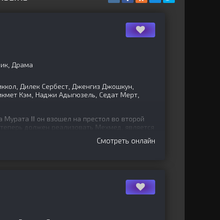
ик, Драма
ккол, Дилек Сербест, Дженгиз Джошкун,
икмет Кэм, Наджи Адыгюзель, Седат Мерт,
 Мурата II он взошел на престол во второй
 теперь должен реализовать Мехмед, является
оследней
Смотреть онлайн