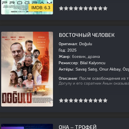
6.3
[is-parent][/is-parent]
ВОСТОЧНЫЙ ЧЕЛОВЕК
Оригинал:
Doğulu
Год:
2025
Жанр:
боевик, драма
Режиссер:
Bilal Kalyoncu
Актёры:
Savaş Satış, Onur Akbay, Özg
Описание:
После освобождения из т
Догулу и его соратник Акын оказыв
[is-parent][/is-parent]
ОНА – ТРОФЕЙ