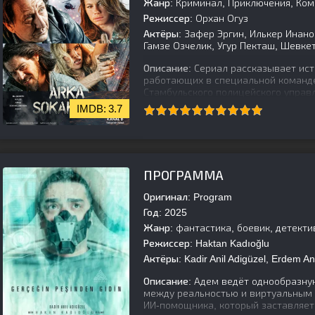
Жанр:
Криминал, Приключения, Ком
Режиссер:
Орхан Огуз
Актёры:
Зафер Эргин, Илькер Инаног
Гамзе Озчелик, Угур Пекташ, Шевке
Описание:
Сериал рассказывает ист
работающих в специальной команд
Стамбульского полицейского управл
3.7
[is-parent]
[/is-parent]
ПРОГРАММА
Оригинал:
Program
Год:
2025
Жанр:
фантастика, боевик, детекти
Режиссер:
Haktan Kadıoğlu
Актёры:
Kadir Anil Adigüzel, Erdem An
Описание:
Адем ведёт однообразную
между реальностью и виртуальным 
ИИ-помощника, который заставляет 