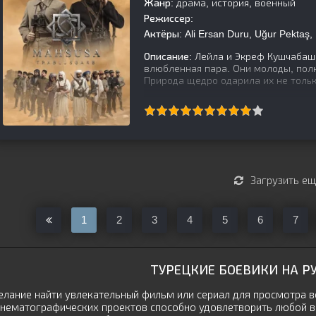
Жанр:
драма, история, военный
Режиссер:
Актёры:
Ali Ersan Duru, Uğur Pektaş
Описание:
Лейла и Экреф Кушчабаши
влюбленная пара. Они молоды, полн
Природа щедро одарила их не толь
[is-parent]
[/is-parent]
Загрузить е
1
2
3
4
5
6
7
ТУРЕЦКИЕ БОЕВИКИ НА Р
лание найти увлекательный фильм или сериал для просмотра вс
нематографических проектов способно удовлетворить любой в