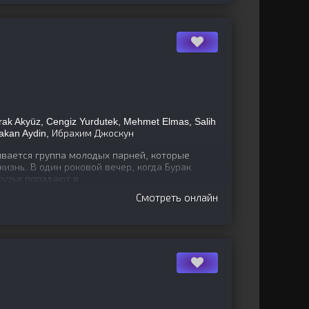
rak Akyüz, Cengiz Yurdutek, Mehmet Elmas, Salih
Hakan Aydin, Ибрахим Джоскун
вается группа молодых парней, которые
изнь. В один роковой вечер, когда Бурак
рузья попадают в
Смотреть онлайн