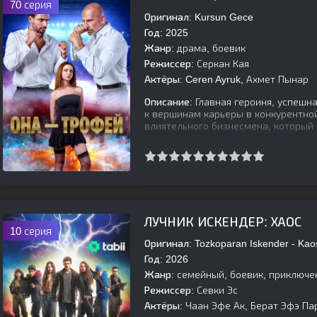
70 серия
Оригинал:
Kursun Gece
Год:
2025
Жанр:
драма, боевик
Режиссер:
Серкан Кая
Актёры:
Ceren Ayruk, Ахмет Пынар
Описание:
Главная героиня, успешн
к вершинам карьеры в конкурентно
влиятельного бизнесмена, который 
[is-parent]
[/is-parent]
ЛУЧНИК ИСКЕНДЕР: ХАОС
10 серия
Оригинал:
Tozkoparan Iskender - Kao
Год:
2026
Жанр:
семейный, боевик, приключе
Режиссер:
Севки Эс
Актёры:
Чаан Эфе Ак, Берат Эфэ Пар