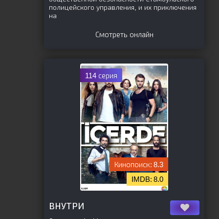
полицейского управления, и их приключения
на
Смотреть онлайн
114 серия
8.3
8.0
[is-parent]
[/is-parent]
ВНУТРИ