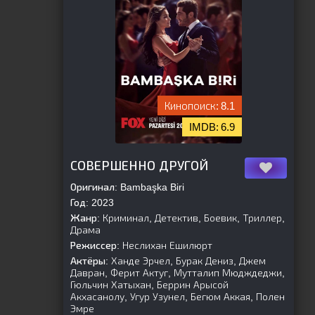
8.1
6.9
[is-parent]
[/is-parent]
СОВЕРШЕННО ДРУГОЙ
Оригинал:
Bambaşka Biri
Год:
2023
Жанр:
Криминал, Детектив, Боевик, Триллер,
Драма
Режиссер:
Неслихан Ешилюрт
Актёры:
Ханде Эрчел, Бурак Дениз, Джем
Давран, Ферит Актуг, Мутталип Мюдждеджи,
Гюльчин Хатыхан, Беррин Арысой
Акхасанолу, Угур Узунел, Бегюм Аккая, Полен
Эмре