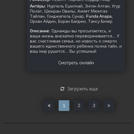
Актёры:
Нургюль Ешилчай, Энгин Алтан, Угур
Полат, Шюкран Овалы, Ахмет Мюмтаз
Тайлан, Гонджагюль Сунар, Funda Anapa,
Орхан Айдин, Боран Багджи, Тансу Бичер
Описание:
Однажды вы просыпаетесь, и
ваша жизнь внезапно переворачивается... У
вас счастливая семья, но новость о смерти
вашего единственного ребенка полна тайн, и
ваш мир рушится... Вы успешный
Смотреть онлайн
Загрузить еще
1
2
3