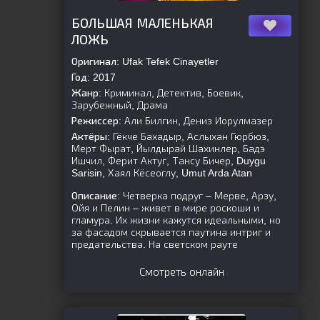
[is-parent]
[/is-parent]
БОЛЬШАЯ МАЛЕНЬКАЯ
ЛОЖЬ
Оригинал:
Ufak Tefek Cinayetler
Год:
2017
Жанр:
Криминал, Детектив, Боевик,
Зарубежный, Драма
Режиссер:
Али Билгин, Дениз Иорулмазер
Актёры:
Гёкче Бахадыр, Аслыхан Гюрбюз,
Мерт Фырат, Йылдырай Шахинлер, Бадэ
Ишчил, Ферит Актуг, Тансу Бичер, Duygu
Sarisin, Хаял Кёсеоглу, Umut Arda Atan
Описание:
Четверка подруг – Мерве, Арзу,
Ойя и Пелин – живет в мире роскоши и
гламура. Их жизни кажутся идеальными, но
за фасадом скрывается паутина интриг и
предательства. На светском рауте
Смотреть онлайн