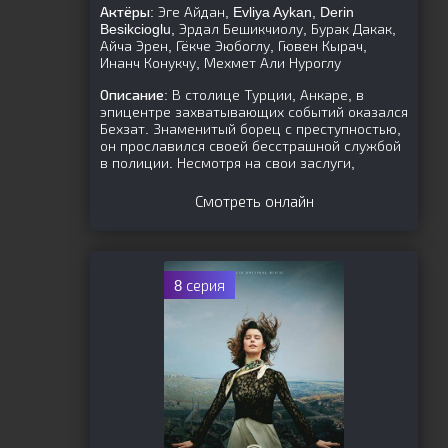
Актёры:
Эге Айдан, Evliya Aykan, Derin
Besikcioglu, Эрдал Бешикчиолу, Бурак Дакак,
Айча Эрен, Гёкче Эюбоглу, Гювен Кырач,
Инанч Конукчу, Мехмет Али Нуроглу
Описание:
В столице Турции, Анкаре, в
эпицентре захватывающих событий оказался
Бехзат. Знаменитый борец с преступностью,
он прославился своей бесстрашной службой
в полиции. Несмотря на свои заслуги,
Смотреть онлайн
8 серия