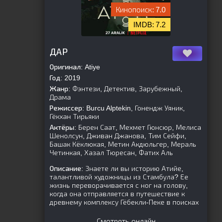
7.0
7.2
[is-parent]
[/is-parent]
ДАР
Оригинал:
Atiye
Год:
2019
Жанр:
Фэнтези, Детектив, Зарубежный,
Драма
Режиссер:
Burcu Alptekin, Гонендж Уяник,
Гёкхан Тирьяки
Актёры:
Берен Саат, Мехмет Гюнсюр, Мелиса
Шенолсун, Дживан Джанова, Тим Сейфи,
Башак Кёклюкая, Метин Акдюльгер, Мераль
Четинкая, Хазал Тюресан, Фатих Аль
Описание:
Знаете ли вы историю Атийе,
талантливой художницы из Стамбула? Ее
жизнь переворачивается с ног на голову,
когда она отправляется в путешествие к
древнему комплексу Гёбекли-Пеке в поисках
Смотреть онлайн