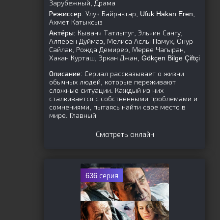
Зарубежный, Драма
Режиссер:
Улуч Байрактар, Ufuk Hakan Eren,
Ахмет Катыксыз
Актёры:
Кыванч Татлытуг, Эльчин Сангу,
Алперен Дуймаз, Мелиса Аслы Памук, Онур
Сайлак, Рожда Демирер, Мерве Чагыран,
Хакан Курташ, Эркан Джан, Gökçen Bilge Çiftçi
Описание:
Сериал рассказывает о жизни
обычных людей, которые переживают
сложные ситуации. Каждый из них
сталкивается с собственными проблемами и
сомнениями, пытаясь найти свое место в
мире. Главный
Смотреть онлайн
636 серия