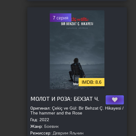
7 серия
8.6
[is-parent]
[/is-parent]
МОЛОТ И РОЗА: БЕХЗАТ Ч.
Оригинал:
Çekiç ve Gül: Bir Behzat Ç. Hikayesi /
The hammer and the Rose
Год:
2022
Жанр:
Боевик
Режиссер:
Деврим Яльчин