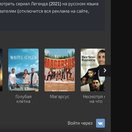
треть сериал Легенда (2021) на русском языке
ателям (отключится вся реклама на сайте,
Голубая
Магарсус
Несмотря ни
Прав
клетка
на что