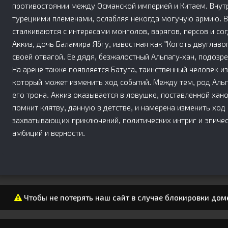
противостоянии между Османской империей и Китаем. Внут
турецкими племенами, ослабляя некогда могучую армию. В
сталкиваются с интересами монголов, варягов, персов и со
Аккиз, дочь Баламира Ябгу, известная как "Коготь двуглавог
своей отвагой. Ее дядя, безжалостный Альпагу-хан, подозре
На арене также появляется Батуга, таинственный человек из 
который может изменить ход событий. Между тем, род Аль
его трона. Аккиз оказывается в ловушке, поставленной хано
помнит клятву, данную в детстве, и намерена изменить ход
захватывающих приключений, политических интриг и эпичес
амбиций и верности.
Чтобы не потерять наш сайт в случае блокировки дом