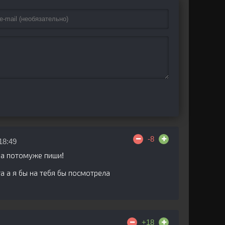
-8
18:49
 а потомуже пиши!
а а я бы на тебя бы посмотрела
+18