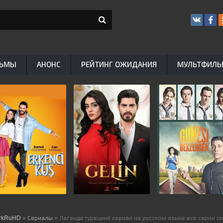
ЬМЫ
АНОНС
РЕЙТИНГ ОЖИДАНИЯ
МУЛЬТФИЛ
rkRuHD
»
Сериалы
» Легенда турецкий сериал на русском языке все серии с