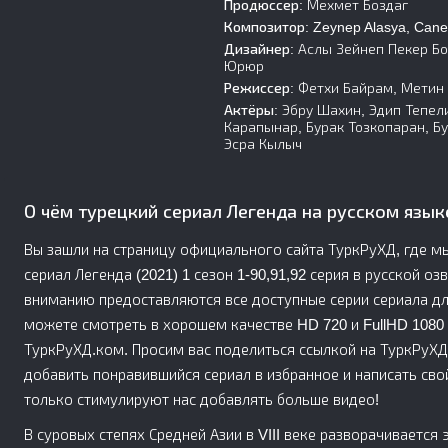
Продюссер:
Мехмет Боздаг
Композитор:
Zeynep Alasya, Cane
Дизайнер:
Аслы Зейнеп Пекер Бо
Юрюр
Режиссер:
Фетхи Байрам, Метин Г
Актёры:
Эбру Шахин, Эдип Тепели
Карапынар, Бурак Тозкопаран, Б
Эсра Кылыч
О чём турецкий сериал Легенда на русском язык
Вы зашли на страницу официального сайта ТуркРуХД, где м
сериал Легенда (2021) 1 сезон 1-90,91,92 серия в русской о
вниманию предоставляются все доступные серии сериала дл
можете смотреть в хорошем качестве HD 720 и FullHD 1080 
ТуркРуХД.ком. Просим вас поделиться ссылкой на ТуркРуХД
добавить понравившийся сериал в избранное и написать сво
только стимулируют нас добавлять больше видео!
В суровых степях Средней Азии в VIII веке разворачивается