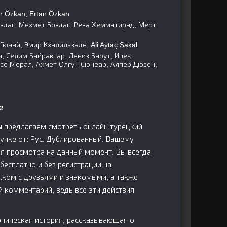
r Özkan, Ertan Özkan
здаг, Мехмет Боздаг, Реза Хемматирад, Мерт
юнай, Эмир Кхалильзаде, Ali Aytaç Sakal
, Селим Байрактар, Дениз Барут, Ипек
усе Мерал, Ахмет Олгун Сюнеар, Алпер Дюзен,
е
ы предлагаем смотреть онлайн турецкий
звучке от: Рус. Дублированный. Вашему
я просмотра на данный момент. Вы всегда
бесплатно и без регистрации на
.ком с друзьями и знакомыми, а также
й комментарий, ведь все эти действия
 эпическая история, рассказывающая о