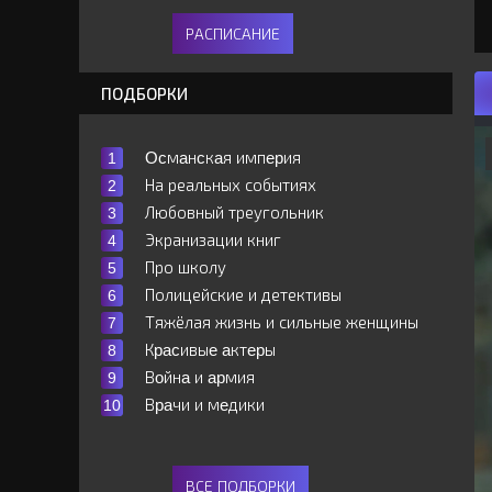
РАСПИСАНИЕ
ПОДБОРКИ
Ocмaнcкaя импepия
На реальных событиях
Любовный треугольник
Экранизации книг
Про школу
Полицейские и детективы
Тяжёлая жизнь и сильные женщины
Кpacивыe aктepы
Вoйнa и apмия
Вpaчи и мeдики
ВСЕ ПОДБОРКИ