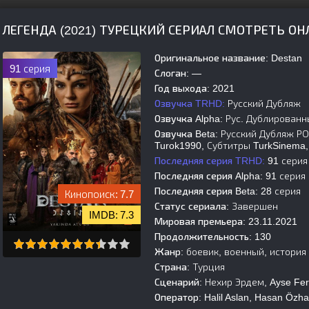
ЛЕГЕНДА (2021) ТУРЕЦКИЙ СЕРИАЛ СМОТРЕТЬ О
Оригинальное название:
Destan
91 серия
Слоган:
—
Год выхода:
2021
Озвучка TRHD:
Русский Дубляж
Озвучка Alpha:
Рус. Дублированн
Озвучка Beta:
Русский Дубляж РОО
Turok1990, Субтитры TurkSinema,
Последняя серия TRHD:
91 серия
Последняя серия Alpha:
91 серия
Последняя серия Beta:
28 серия
7.7
Статус сериала:
Завершен
7.3
Мировая премьера:
23.11.2021
Продолжительность:
130
Жанр:
боевик, военный, история
Страна:
Турция
Сценарий:
Нехир Эрдем, Ayse Fer
Оператор:
Halil Aslan, Hasan Özha