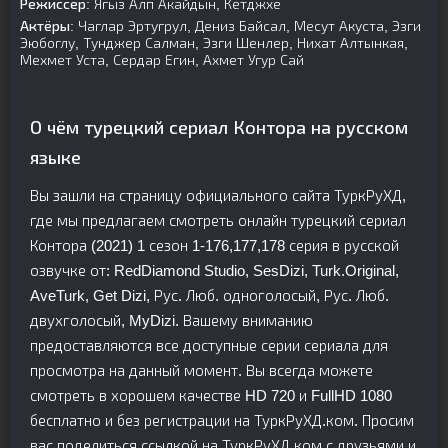
Режиссер:
Ягыз Алп Акайдын, Кетджхе
Актёры:
Чаглар Эртугрул, Дениз Байсал, Месут Акуста, Эзги
Эюбоглу, Тунджер Салман, Эзги Шенлер, Нихат Алтынкая,
Мехмет Уста, Сердар Егин, Ахмет Угур Сай
О чём турецкий сериал Контора на русском
языке
Вы зашли на страницу официального сайта ТуркРуХД,
где мы предлагаем смотреть онлайн турецкий сериал
Контора (2021) 1 сезон 1-176,177,178 серия в русской
озвучке от: RedDiamond Studio, SesDizi, Turk.Original,
AveTurk, Get Dizi, Рус. Люб. одноголосый, Рус. Люб.
двухголосый, MyDizi. Вашему вниманию
предоставляются все доступные серии сериала для
просмотра на данный момент. Вы всегда можете
смотреть в хорошем качестве HD 720 и FullHD 1080
бесплатно и без регистрации на ТуркРуХД.ком. Просим
вас поделиться ссылкой на ТуркРуХД.ком с друзьями и