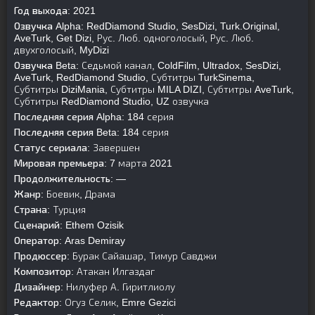
Год выхода:
2021
Озвучка Alpha:
RedDiamond Studio, SesDizi, Turk.Original,
AveTurk, Get Dizi, Рус. Люб. одноголосый, Рус. Люб.
двухголосый, MyDizi
Озвучка Beta:
Седьмой канал, ColdFilm, Ultradox, SesDizi,
AveTurk, RedDiamond Studio, Субтитры TurkSinema,
Субтитры DiziMania, Субтитры MILA DIZI, Субтитры AveTurk,
Субтитры RedDiamond Studio, UZ озвучка
Последняя серия Alpha:
184 серия
Последняя серия Beta:
184 серия
Статус сериала:
Завершен
Мировая премьера:
7 марта 2021
Продолжительность:
—
Жанр:
Боевик, Драма
Страна:
Турция
Сценарий:
Ethem Ozisik
Оператор:
Aras Demiray
Продюссер:
Бурак Сайашар, Тимур Савджи
Композитор:
Атакан Илгаздаг
Дизайнер:
Нилуфер А. Гиритлиолу
Редактор:
Огуз Селик, Emre Gezici