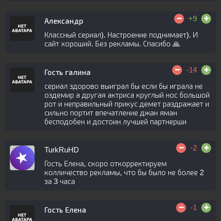
+9
Александр
Классный сериал). Настроение поднимает). И
сайт хороший. Без рекламы. Спасибо 🙏
-14
Гость галина
сериал здорово выиграл бы если бы играла не
оздемир а другая актриса круглый нос большой
рот и неправильный прикус демет раздражает и
сильно портит впечатление джан яман
бесподобен и достоин лучшей партнерши
-2
TurkRuHD
Гость Елена, скоро откорректируем
колличество рекламы, что бы было не более 2
за 3 часа
-1
Гость Елена