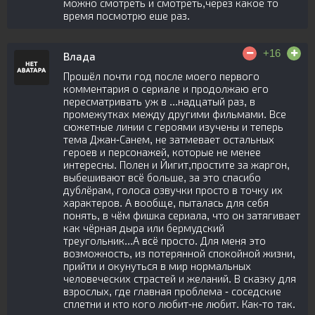
можно смотреть и смотреть,через какое то
время посмотрю еше раз.
+16
Влада
Прошёл почти год после моего первого
комментария о сериале и продолжаю его
пересматривать уж в ...надцатый раз, в
промежутках между другими фильмами. Все
сюжетные линии с героями изучены и теперь
тема Джан-Санем, не затмевает остальных
героев и персонажей, которые не менее
интересны. Полен и Йигит,простите за жаргон,
выбешивают всё больше, за это спасибо
дублёрам, голоса озвучки просто в точку их
характеров. А вообще, пыталась для себя
понять, в чём фишка сериала, что он затягивает
как чёрная дыра или бермудский
треугольник...А всё просто. Для меня это
возможность, из потерянной спокойной жизни,
прийти и окунуться в мир нормальных
человеческих страстей и желаний. В сказку для
взрослых, где главная проблема - соседские
сплетни и кто кого любит-не любит. Как-то так.