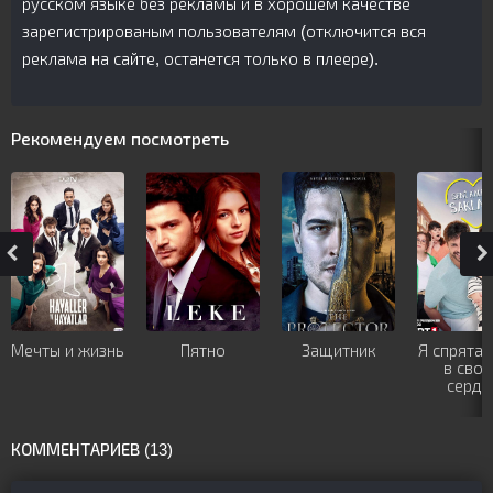
русском языке без рекламы и в хорошем качестве
зарегистрированым пользователям (отключится вся
реклама на сайте, останется только в плеере).
Рекомендуем посмотреть
Мечты и жизнь
Пятно
Защитник
Я спрятал
в сво
сердц
КОММЕНТАРИЕВ (13)