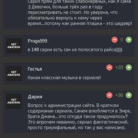
Серил прям для таких слабонервных, как я сама
:) Девочки, больше трёх раз в году
пересматривать не стоит. Но уверена, что
обязательно вернусь к нему через
время...потому как ранняя пташка - это шедевр!
0
Proga999
в 148 серии есть сек из полосатого рейса))))
+20
Гостья
Какая классная музыка в сериале!
+36
Дария
Вопрос к администрации сайта. В кратком
содержании сериала, Санем влюбляется в Эмре,
брата Джана...это откуда такое придумалось?
Это впрочем неважно, сериал фантастический,
просто триумфальный, но так у вас написано.