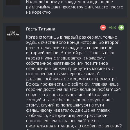
Надоело!почему в каждом эпизоде по две
рекламы!мешает просмотру фильма.это просто
не коректно
+53
Гость Татьяна
Когда смотришь в первый раз сериал, только
ждёшь счастливого конца истории. Во второй
раз - это желание насладиться прекрасной
историей любви. В третий раз - знаешь всех
героев и уже складывается к каждому
собственное негативное или позитивное
отношение и можно прокрутить моменты с
особо неприятными персонажами. А
дальше...всё хуже с эмоциями от просмотра.
Боюсь произнести, но всё таки...главная наша
героиня достойна ли этой великой любви? 124
серия - это просто вынос мозга! Столько
эмоций и такое беспощадное сочувствие к
этому, случайно попавшемуся на пути
фальшивому издателю, да ещё на глазах
любимого, который искренне расстроен
произошедшем из-за неё же? Где её
писательская интуиция, а в особенно женская?