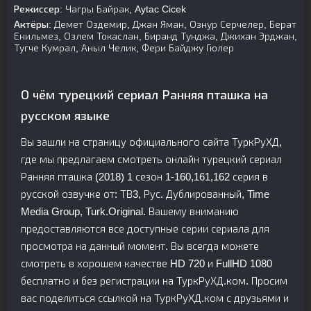
Режиссер:
Чагры Байрак, Aytac Cicek
Актёры:
Демет Оздемир, Джан Яман, Ознур Серчелер, Берат
Енильмез, Озлем Токаслан, Биранд Тунджа, Джихан Эрджан,
Тугче Кумрал, Аныл Челик, Фери Байджу Гюлер
О чём турецкий сериал Ранняя пташка на
русском языке
Вы зашли на страницу официального сайта ТуркРуХД,
где мы предлагаем смотреть онлайн турецкий сериал
Ранняя пташка (2018) 1 сезон 1-160,161,162 серия в
русской озвучке от: ТВ3, Рус. Дублированный, Time
Media Group, Turk.Original. Вашему вниманию
предоставляются все доступные серии сериала для
просмотра на данный момент. Вы всегда можете
смотреть в хорошем качестве HD 720 и FullHD 1080
бесплатно и без регистрации на ТуркРуХД.ком. Просим
вас поделиться ссылкой на ТуркРуХД.ком с друзьями и