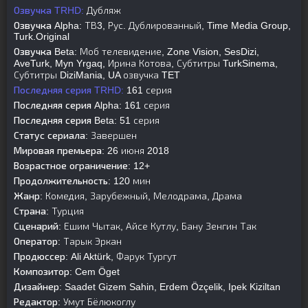
Озвучка TRHD:
Дубляж
Озвучка Alpha:
ТВ3, Рус. Дублированный, Time Media Group,
Turk.Original
Озвучка Beta:
Моб телевидение, Zone Vision, SesDizi,
AveTurk, Myn Yrgaq, Ирина Котова, Субтитры TurkSinema,
Субтитры DiziMania, UA озвучка TET
Последняя серия TRHD:
161 серия
Последняя серия Alpha:
161 серия
Последняя серия Beta:
51 серия
Статус сериала:
Завершен
Мировая премьера:
26 июня 2018
Возрастное ограничение:
12+
Продолжительность:
120 мин
Жанр:
Комедия, Зарубежный, Мелодрама, Драма
Страна:
Турция
Сценарий:
Ешим Чытак, Айсе Кутлу, Бану Зенгин Так
Оператор:
Тарык Эркан
Продюссер:
Ali Aktürk, Фарук Тургут
Композитор:
Cem Öget
Дизайнер:
Saadet Gizem Sahin, Erdem Özçelik, Ipek Kiziltan
Редактор:
Умут Бёлюкоглу