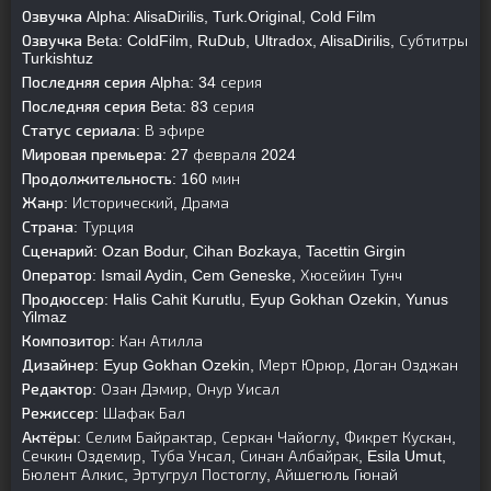
Озвучка Alpha:
AlisaDirilis, Turk.Original, Cold Film
Озвучка Beta:
ColdFilm, RuDub, Ultradox, AlisaDirilis, Субтитры
Turkishtuz
Последняя серия Alpha:
34 серия
Последняя серия Beta:
83 серия
Статус сериала:
В эфире
Мировая премьера:
27 февраля 2024
Продолжительность:
160 мин
Жанр:
Исторический, Драма
Страна:
Турция
Сценарий:
Ozan Bodur, Cihan Bozkaya, Tacettin Girgin
Оператор:
Ismail Aydin, Cem Geneske, Хюсейин Тунч
Продюссер:
Halis Cahit Kurutlu, Eyup Gokhan Ozekin, Yunus
Yilmaz
Композитор:
Кан Атилла
Дизайнер:
Eyup Gokhan Ozekin, Мерт Юрюр, Доган Озджан
Редактор:
Озан Дэмир, Онур Уисал
Режиссер:
Шафак Бал
Актёры:
Селим Байрактар, Серкан Чайоглу, Фикрет Кускан,
Сечкин Оздемир, Туба Унсал, Синан Албайрак, Esila Umut,
Бюлент Алкис, Эртугрул Постоглу, Айшегюль Гюнай