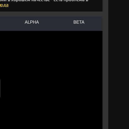
сюда
ALPHA
BETA