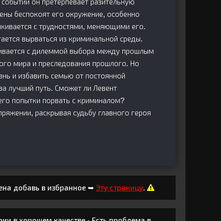
х событий он претерпевает разительную
ены беспокоят его окружение, особенно
лкивается с трудностями, меняющими его.
тается вырваться из криминальной среды.
кивается с дилеммой выбора между прошлым
ого мира и преследования прошлого. Но
нь и избавить семью от постоянной
 за лучший путь. Сможет ли Левент
его попытки порвать с криминалом?
пряжении, раскрывая судьбу главного героя
ена добавь в избранное ➥
Эту страницу
.
ии в хорошем качестве - Есть проблема в