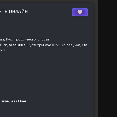
ЕТЬ ОНЛАЙН
ый, Рус. Проф. многоголосый
Turk, AlisaDirilis, Субтитры AveTurk, UZ озвучка, UA
ion
кан, Asli Öner