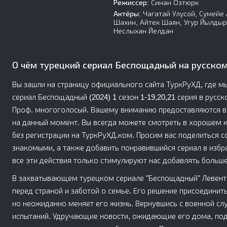
Режиссер:
Синан Озтюрк
Актёры:
Чагатай Улусой, Сумейе 
Шахин, Айтек Шаян, Угур Йылдыр
Неслыхан Йелдан
О чём турецкий сериал Беспощадный на русско
Вы зашли на страницу официального сайта ТуркРуХД, где м
сериал Беспощадный (2024) 1 сезон 1-19,20,21 серия в русск
Проф. многоголосый. Вашему вниманию предоставляются вс
на данный момент. Вы всегда можете смотреть в хорошем ка
без регистрации на ТуркРуХД.ком. Просим вас поделиться с
знакомыми, а также добавить понравившийся сериал в избр
все эти действия только стимулируют нас добавлять больше
В захватывающем турецком сериале "Беспощадный" Левент,
перед страной и заботой о семье. Его решение присоединит
но неожиданно меняет его жизнь. Вернувшись с военной слу
испытаний. Удручающие новости, ожидающие его дома, по