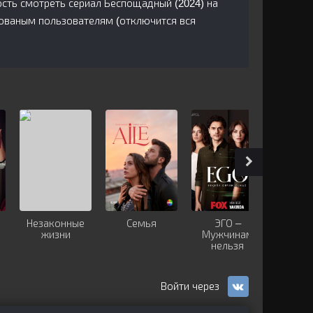
сть смотреть сериал Беспощадный (2024) на
рованым пользователям (отключится вся
Незаконные
Семья
ЭГО –
Кра
жизни
Мужчинам
бу
нельзя
доверять