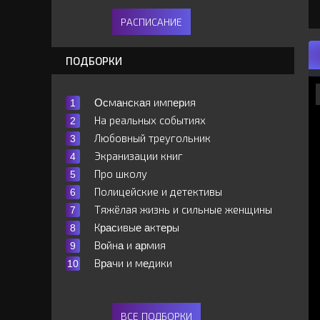
РАСПИСАНИЕ
ПОДБОРКИ
Ocмaнcкaя импepия
На реальных событиях
Любовный треугольник
Экранизации книг
Про школу
Полицейские и детективы
Тяжёлая жизнь и сильные женщины
Кpacивыe aктepы
Вoйнa и apмия
Вpaчи и мeдики
ВСЕ ПОДБОРКИ