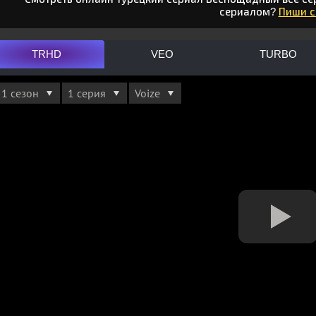
сериалом?
Пиши 
TRHD
VEO
TURBO