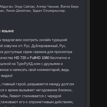
Айдоган, Онур Сайлак, Алпер Чанкая, Фатих Берк
ан, Лачин Джейлан, Эрдал Озъягджылар,
м языке
ы предлагаем смотреть онлайн турецкий
ой озвучке от: Рус. Дублированный, Рус.
е доступные серии сериала для просмотра
честве HD 720 и FullHD 1080 бесплатно и
сылкой на ТуркРуХД.ком с друзьями и
анное и написать свой комментарий, ведь
 видео!
 главный герой, разрывается между долгом
ься к армии вызывает негодование близких,
жбы, Левент сталкивается с чередой
дталкивают его к опрометчивым действиям,