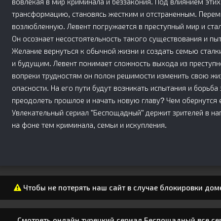
вовлекая в мир криминала и беззакония. Под влиянием эти
трансформацию, становясь жестким и отстраненным. Перем
возлюбленную. Левент погружается в преступный мир и ста
Он осознает несостоятельность такого существования и пы
Желание вернуться к обычной жизни и создать семью стал
и будущим. Левент понимает сложность выхода из преступн
вопреки трудностям он полон решимости изменить свою жиз
опасности. На его пути будут возникать испытания и борьба
преодолеть прошлое и начать новую главу? Чем обернутся 
Увлекательный сериал "Беспощадный" держит зрителей в на
на фоне тем криминала, семьи и искупления.
Чтобы не потерять наш сайт в случае блокировки дом
Смотреть онлайн турецкий сериал Беспощадный все сер