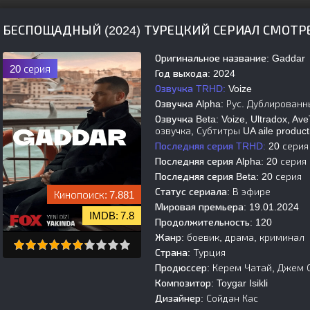
БЕСПОЩАДНЫЙ (2024) ТУРЕЦКИЙ СЕРИАЛ СМОТР
Оригинальное название:
Gaddar
20 серия
Год выхода:
2024
Озвучка TRHD:
Voize
Озвучка Alpha:
Рус. Дублированн
Озвучка Beta:
Voize, Ultradox, Ave
озвучка, Субтитры UA aile product
Последняя серия TRHD:
20 серия
Последняя серия Alpha:
20 серия
Последняя серия Beta:
20 серия
Статус сериала:
В эфире
7.881
Мировая премьера:
19.01.2024
7.8
Продолжительность:
120
Жанр:
боевик, драма, криминал
Страна:
Турция
Продюссер:
Керем Чатай, Джем Оз
Композитор:
Toygar Isikli
Дизайнер:
Сойдан Кас