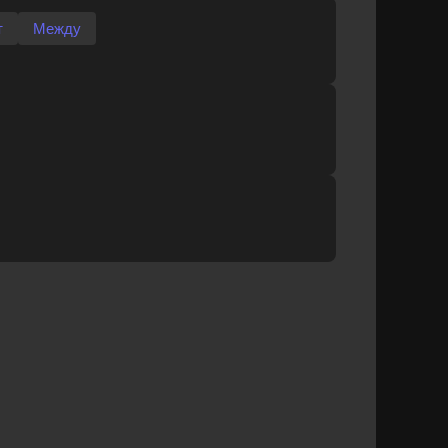
т
Между