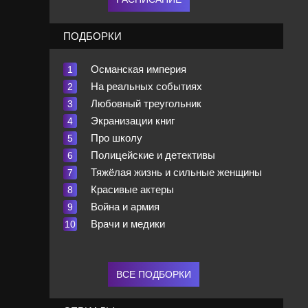
ПОДБОРКИ
Ocмaнcкaя импepия
На реальных событиях
Любовный треугольник
Экранизации книг
Про школу
Полицейские и детективы
Тяжёлая жизнь и сильные женщины
Кpacивыe aктepы
Вoйнa и apмия
Вpaчи и мeдики
ВСЕ ПОДБОРКИ