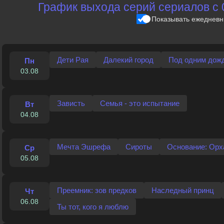
График выхода серий сериалов с 0
Показывать ежеднев
Дети Рая
Далекий город
Под одним дож
Пн
03.08
Зависть
Семья - это испытание
Вт
04.08
Мечта Эшрефа
Сироты
Основание: Орх
Ср
05.08
Преемник: зов предков
Наследный принц
Чт
06.08
Ты тот, кого я люблю