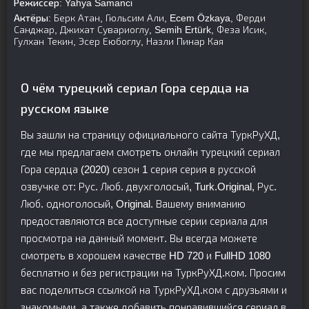
Режиссер:
Yahya Samanci
Актёры:
Берк Атан, Гюльсим Али, Ecem Özkaya, Ферди
Санджар, Джихат Сувариоглу, Semih Ertürk, Феза Исик,
Гулхан Текин, Эсер Еюбоглу, Назли Пинар Кая
О чём турецкий сериал Гора сердца на
русском языке
Вы зашли на страницу официального сайта ТуркРуХД,
где мы предлагаем смотреть онлайн турецкий сериал
Гора сердца (2020) сезон 1 серия серия в русской
озвучке от: Рус. Люб. двухголосый, Turk.Original, Рус.
Люб. одноголосый, Original. Вашему вниманию
предоставляются все доступные серии сериала для
просмотра на данный момент. Вы всегда можете
смотреть в хорошем качестве HD 720 и FullHD 1080
бесплатно и без регистрации на ТуркРуХД.ком. Просим
вас поделиться ссылкой на ТуркРуХД.ком с друзьями и
знакомыми, а также добавить понравившийся сериал в