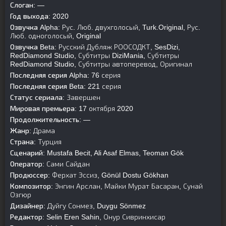
Слоган:
—
Год выхода:
2020
Озвучка Alpha:
Рус. Люб. двухголосый, Turk.Original, Рус.
Люб. одноголосый, Original
Озвучка Beta:
Русский Дубляж РООСОДКТ, SesDizi,
RedDiamond Studio, Субтитры DiziMania, Субтитры
RedDiamond Studio, Субтитры автоперевод, Оригинал
Последняя серия Alpha:
76 серия
Последняя серия Beta:
221 серия
Статус сериала:
Завершен
Мировая премьера:
17 октября 2020
Продолжительность:
—
Жанр:
Драма
Страна:
Турция
Сценарий:
Mustafa Becit, Ali Asaf Elmas, Teoman Gök
Оператор:
Сами Сайдан
Продюссер:
Ферхат Эссиз, Gönül Dostu Gökhan
Композитор:
Энгин Арслан, Майки Мурат Басаран, Сунай
Озгюр
Дизайнер:
Дуйгу Сонмез, Duygu Sönmez
Редактор:
Selin Eren Sahin, Онур Сивринхисар