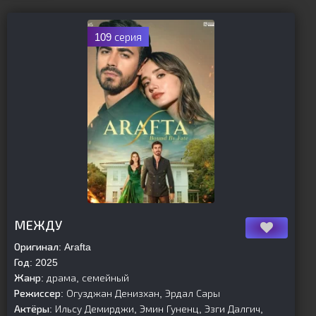
109 серия
[is-parent]
[/is-parent]
МЕЖДУ
Оригинал:
Arafta
Год:
2025
Жанр:
драма, семейный
Режиссер:
Огузджан Денизхан, Эрдал Сары
Актёры:
Ильсу Демирджи, Эмин Гуненц, Эзги Далгич,