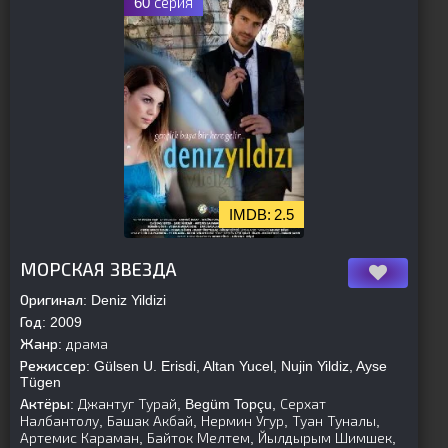
60 серия
2.5
[is-parent]
[/is-parent]
МОРСКАЯ ЗВЕЗДА
Оригинал:
Deniz Yildizi
Год:
2009
Жанр:
драма
Режиссер:
Gülsen U. Erisdi, Altan Yucel, Nujin Yildiz, Ayse
Tügen
Актёры:
Джантуг Турай, Begüm Topçu, Серхат
Налбантолу, Башак Акбай, Нермин Угур, Туан Туналы,
Артемис Караман, Байток Мелтем, Йылдырым Шимшек,