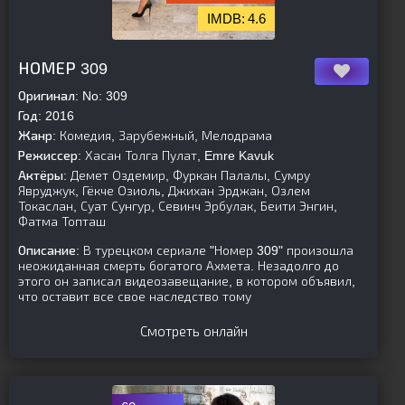
4.6
[is-parent]
[/is-parent]
НОМЕР 309
Оригинал:
No: 309
Год:
2016
Жанр:
Комедия, Зарубежный, Мелодрама
Режиссер:
Хасан Толга Пулат, Emre Kavuk
Актёры:
Демет Оздемир, Фуркан Палалы, Сумру
Явруджук, Гёкче Озиоль, Джихан Эрджан, Озлем
Токаслан, Суат Сунгур, Севинч Эрбулак, Беити Энгин,
Фатма Топташ
Описание:
В турецком сериале "Номер 309" произошла
неожиданная смерть богатого Ахмета. Незадолго до
этого он записал видеозавещание, в котором объявил,
что оставит все свое наследство тому
Смотреть онлайн