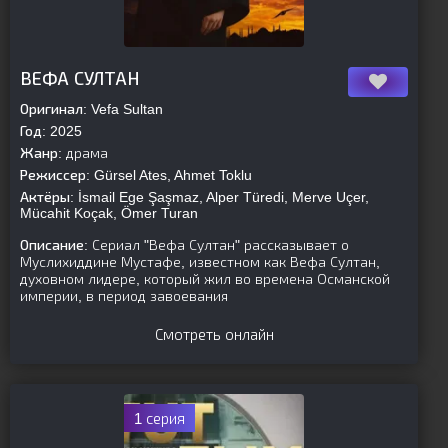
[is-parent]
[/is-parent]
ВЕФА СУЛТАН
Оригинал:
Vefa Sultan
Год:
2025
Жанр:
драма
Режиссер:
Gürsel Ates, Ahmet Toklu
Актёры:
İsmail Ege Şaşmaz, Alper Türedi, Merve Uçer,
Mücahit Koçak, Ömer Turan
Описание:
Сериал "Вефа Султан" рассказывает о
Муслихиддине Мустафе, известном как Вефа Султан,
духовном лидере, который жил во времена Османской
империи, в период завоевания
Смотреть онлайн
1 серия