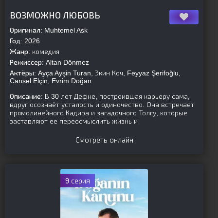
[is-parent]
[/is-parent]
ВОЗМОЖНО ЛЮБОВЬ
Оригинал:
Muhtemel Ask
Год:
2026
Жанр:
комедия
Режиссер:
Altan Dönmez
Актёры:
Ayça Ayşin Turan, Экин Коч, Feyyaz Şerifoğlu,
Cansel Elçin, Evrim Doğan
Описание:
В 30 лет Дефне, построившая карьеру сама,
вдруг осознаёт усталость и одиночество. Она встречает
прямолинейного Кадира и загадочного Толгу, которые
заставляют её переосмыслить жизнь и
Смотреть онлайн
9 серия