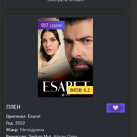
557 серия
6.2
[is-parent]
[/is-parent]
ПЛЕН
Оригинал:
Esaret
Год:
2022
Жанр:
Мелодрама
Режиссер:
Serkan Mut, Айхан Озен