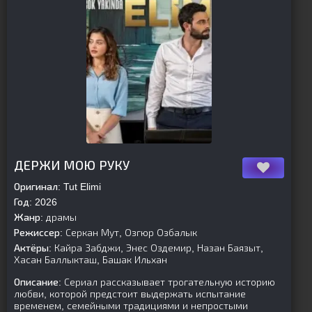
[is-parent]
[/is-parent]
ДЕРЖИ МОЮ РУКУ
Оригинал:
Tut Elimi
Год:
2026
Жанр:
драмы
Режиссер:
Серкан Мут, Озгюр Озбалык
Актёры:
Кайра Забджи, Энес Оздемир, Назан Баязыт,
Хасан Баллыкташ, Башак Ильхан
Описание:
Сериал рассказывает трогательную историю
любви, которой предстоит выдержать испытание
временем, семейными традициями и непростыми