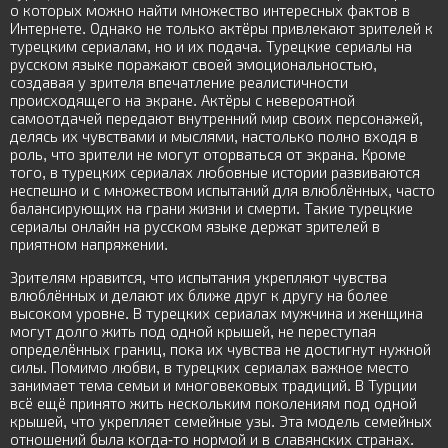
о которых можно найти множество интересных фактов в
Интернете. Однако не только актёры привлекают зрителей к
турецким сериалам, но и их подача. Турецкие сериалы на
русском языке поражают своей эмоциональностью,
создавая у зрителя впечатление реалистичности
происходящего на экране. Актёры с невероятной
самоотдачей передают внутренний мир своих персонажей,
делясь их чувствами и мыслями, настолько полно входя в
роль, что зрители не могут оторваться от экрана. Кроме
того, в турецких сериалах любовные истории развиваются
неспешно и с множеством испытаний для влюблённых, часто
балансирующих на грани жизни и смерти. Такие турецкие
сериалы онлайн на русском языке держат зрителей в
приятном напряжении.
Зрителям нравится, что испытания укрепляют чувства
влюблённых и делают их ближе друг к другу на более
высоком уровне. В турецких сериалах мужчина и женщина
могут долго жить под одной крышей, не переступая
определённых границ, пока их чувства не достигнут нужной
силы. Помимо любви, в турецких сериалах важное место
занимает тема семьи и многовековых традиций. В Турции
всё ещё принято жить нескольким поколениям под одной
крышей, что укрепляет семейные узы. Эта модель семейных
отношений была когда-то нормой и в славянских странах.