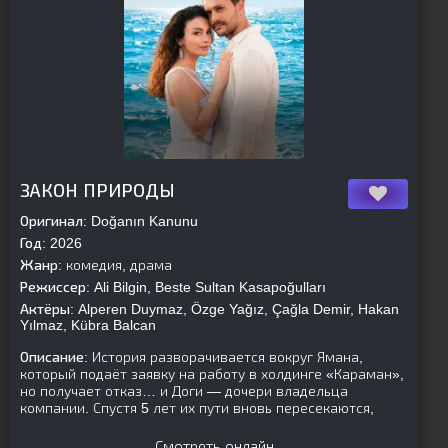
[is-parent]
[/is-parent]
ЗАКОН ПРИРОДЫ
Оригинал:
Doğanın Kanunu
Год:
2026
Жанр:
комедия, драма
Режиссер:
Ali Bilgin, Beste Sultan Kasapoğulları
Актёры:
Alperen Duymaz, Özge Yağız, Çağla Demir, Hakan
Yılmaz, Kübra Balcan
Описание:
История разворачивается вокруг Ямана,
который подаёт заявку на работу в холдинге «Караман»,
но получает отказ… и Доги — дочери владельца
компании. Спустя 5 лет их пути вновь пересекаются,
Смотреть онлайн