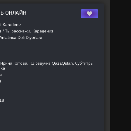
ТЬ ОНЛАЙН
t Karadeniz
ne / Ты расскажи, Карадениз
nlatinca Deli Diyorlar»
 Ирина Котова, КЗ озвучка QazaQstan, Субтитры
чка
я
я
18