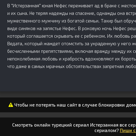
В "Истерзанная" юная Нефес переживает ад в браке с жесто
и их сына. Не теряя надежды на спасение, однажды она встр
мужественного мужчину из богатой семьи. Тахир был обруче
виде синяков на запястье Нефес. В роковую ночь Нефес реш
который соглашается скрывать ее с ребенком. Их любовь рас
Ведата, который жаждет отомстить за украденную у него же
бесчисленными препятствиями, включая вражду между их с
непоколебимая любовь и храбрость вдохновляют их боротьс
что даже в самых мрачных обстоятельствах запретная люб
Чтобы не потерять наш сайт в случае блокировки дом
Смотреть онлайн турецкий сериал Истерзанная все сер
сериалом?
Пиши 