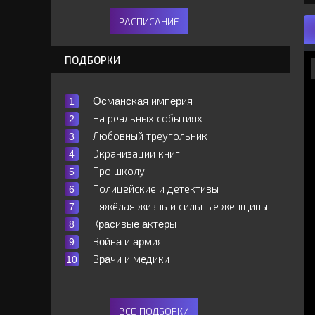
РАСПИСАНИЕ
ПОДБОРКИ
Ocмaнcкaя импepия
На реальных событиях
Любовный треугольник
Экранизации книг
Про школу
Полицейские и детективы
Тяжёлая жизнь и сильные женщины
Кpacивыe aктepы
Вoйнa и apмия
Вpaчи и мeдики
ВСЕ ПОДБОРКИ