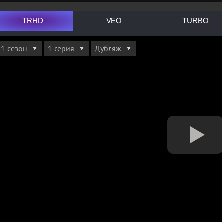
TRHD
VEO
TURBO