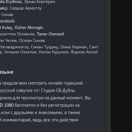
da Eryilmaz, Эркан Биргёрен
akçi, Сердар Армутлу
н Синав
Gündüzlü
 Kulaç, Güher Moroglu
алеттин Османли, Taner Osmanli
и Челик, Осман Синав
 Хелваджиоглу, Синан Тузджу, Оикю Гюрман, Саит
р, Хильми Озчелик, Налан Куручим, Фуркан Аксой
языке
ы предлагаем смотреть онлайн турецкий
 русской озвучке от: Студия СВ-Дубль.
риала для просмотра на данный момент. Вы
D 1080 бесплатно и без регистрации на
.ком с друзьями и знакомыми, а также
й комментарий, ведь все эти действия