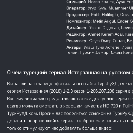
Сценарий:
Нехир Эрдем, Ayse Fer
Оператор:
Угур Куль, Muammer Ul
Продюссер:
Fatih Haliloglu, Осма
Композитор:
Metin Arigül, Ender 
Дизайнер:
Гёкхан Оздоган, Levent
Редактор:
Ahmet Kerem Acar, Кем
Режиссер:
Юсуф Омер Синав, Вел
Актёры:
Улаш Туна Астепе, Ирем
Генай, Нурсим Демир, Джем Кена
О чём турецкий сериал Истерзанная на русском 
Вы зашли на страницу официального сайта ТуркРуХД, где м
сериал Истерзанная (2018) 1-2,3 сезон 1-206,207,208 серия в
Вашему вниманию предоставляются все доступные серии се
всегда можете смотреть в хорошем качестве HD 720 и FullH
ТуркРуХД.ком. Просим вас поделиться ссылкой на ТуркРуХД
добавить понравившийся сериал в избранное и написать сво
только стимулируют нас добавлять больше видео!