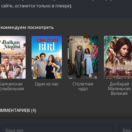
сайте, останется только в плеере).
екомендуем посмотреть
Балканская
Один из нас
Столетнее
Дилберай
олыбельная
чудо
Маленькая
Великая
женщина
ОММЕНТАРИЕВ (4)