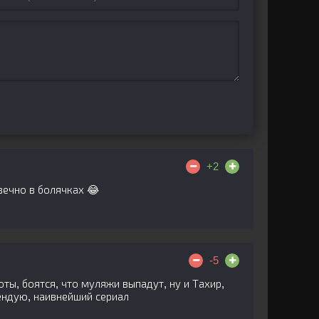
+2
вечно в болячках 😂
-5
ты, боятся, что муляжи выпадут, ну и Тахир,
мендую, наивнейший сериал