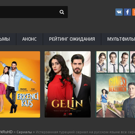
ЬМЫ
АНОНС
РЕЙТИНГ ОЖИДАНИЯ
МУЛЬТФИЛ
rkRuHD
»
Сериалы
» Истерзанная турецкий сериал на русском языке все сер