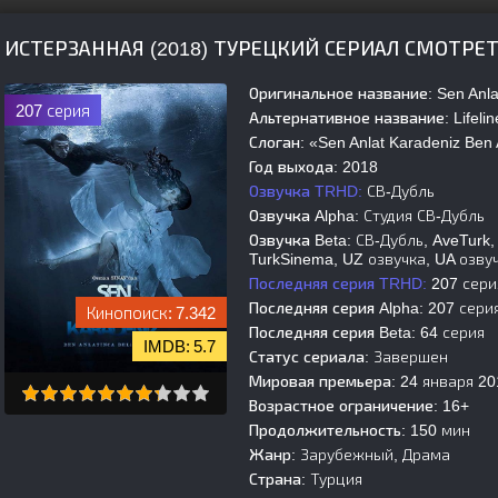
ИСТЕРЗАННАЯ (2018) ТУРЕЦКИЙ СЕРИАЛ СМОТРЕ
Оригинальное название:
Sen Anla
207 серия
Альтернативное название:
Lifeli
Слоган:
«Sen Anlat Karadeniz Ben A
Год выхода:
2018
Озвучка TRHD:
СВ-Дубль
Озвучка Alpha:
Студия СВ-Дубль
Озвучка Beta:
СВ-Дубль, AveTurk,
TurkSinema, UZ озвучка, UA озву
Последняя серия TRHD:
207 сери
Последняя серия Alpha:
207 сери
7.342
Последняя серия Beta:
64 серия
5.7
Статус сериала:
Завершен
Мировая премьера:
24 января 20
Возрастное ограничение:
16+
Продолжительность:
150 мин
Жанр:
Зарубежный, Драма
Страна:
Турция