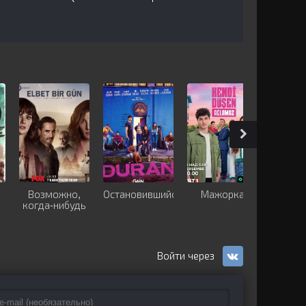
Возможно,
Остановившийся
Мажорка
Син
когда-нибудь