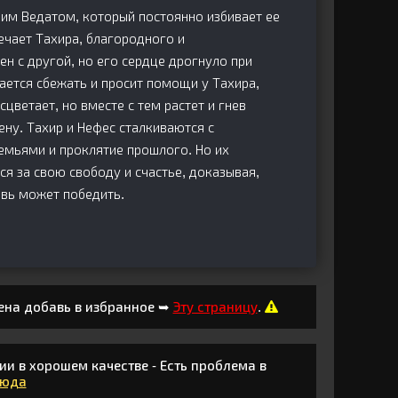
ким Ведатом, который постоянно избивает ее
ечает Тахира, благородного и
н с другой, но его сердце дрогнуло при
ается сбежать и просит помощи у Тахира,
цветает, но вместе с тем растет и гнев
ну. Тахир и Нефес сталкиваются с
емьями и проклятие прошлого. Но их
я за свою свободу и счастье, доказывая,
овь может победить.
ена добавь в избранное ➥
Эту страницу
.
ии в хорошем качестве - Есть проблема в
сюда