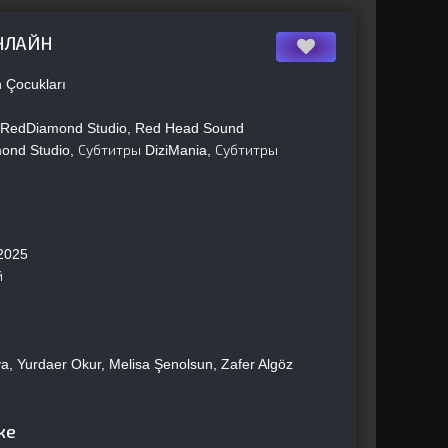
ОНЛАЙН
 Çocukları
zi, RedDiamond Studio, Red Head Sound
amond Studio, Субтитры DiziMania, Субтитры
2025
й
a, Yurdaer Okur, Melisa Şenolsun, Zafer Algöz
ке