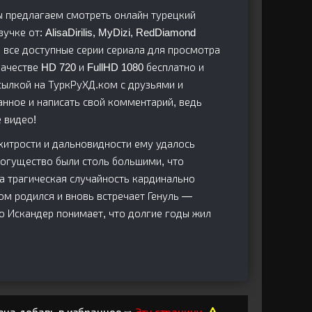
ы предлагаем смотреть онлайн турецкий
учке от: AlisaDirilis, MyDizi, RedDiamond
 все доступные серии сериала для просмотра
честве HD 720 и FullHD 1080 бесплатно и
сылкой на ТуркРуХД.ком с друзьями и
анное и написать свой комментарий, ведь
 видео!
 хитрости и дальновидности ему удалось
могущество были столь большими, что
 трагическая случайность кардинально
ом родился и вновь встречает Генуль —
о Искандер понимает, что долгие годы жил