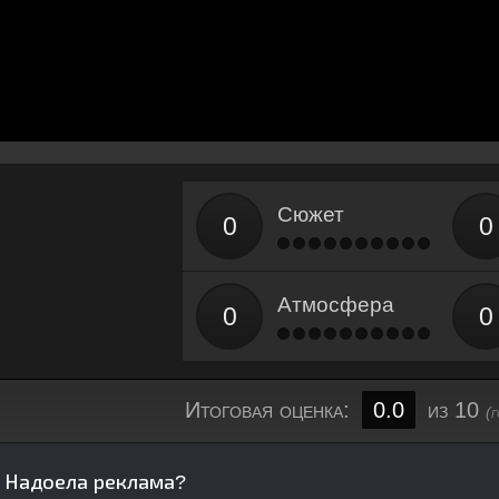
Сюжет
Атмосфера
Итоговая оценка:
0.0
из 10
(
Надоела реклама?