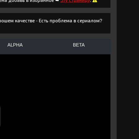
ена добавь в избранное ➥
Эту страницу
.
рошем качестве - Есть проблема в сериалом?
ALPHA
BETA