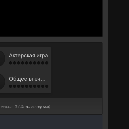
Актерская игра
Общее впечатление
голосов:
0
/
История оценок
)