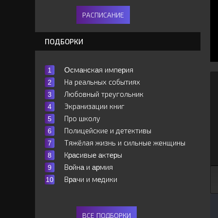
РАСПИСАНИЕ
ПОДБОРКИ
Ocмaнcкaя импepия
На реальных событиях
Любовный треугольник
Экранизации книг
Про школу
Полицейские и детективы
Тяжёлая жизнь и сильные женщины
Кpacивыe aктepы
Вoйнa и apмия
Вpaчи и мeдики
ВСЕ ПОДБОРКИ