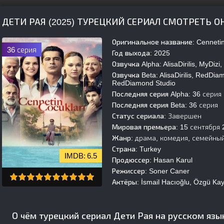
ДЕТИ РАЯ (2025) ТУРЕЦКИЙ СЕРИАЛ СМОТРЕТЬ 
Оригинальное название:
Cennetin
36 серия
Год выхода:
2025
Озвучка Alpha:
AlisaDirilis, MyDi
Озвучка Beta:
AlisaDirilis, RedDi
RedDiamond Studio
Последняя серия Alpha:
36 серия
Последняя серия Beta:
36 серия
Статус сериала:
Завершен
Мировая премьера:
15 сентября 
Жанр:
драма, комедия, семейны
Страна:
Turkey
6.5
Продюссер:
Hasan Karul
Режиссер:
Soner Caner
Актёры:
İsmail Hacıoğlu, Özgü Kay
О чём турецкий сериал Дети Рая на русском язы