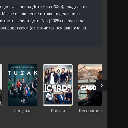
рецкого сериалa Дети Рая (2025), владельцы
. Мы не исключение и тоже ведем показ
треть сериал Дети Рая (2025) на русском
пользователям (отключится вся реклама на
Ловушка
Внутри
Беспощадный
Наде
уми