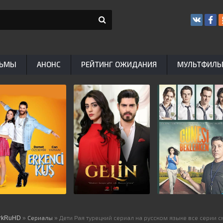
ЬМЫ
АНОНС
РЕЙТИНГ ОЖИДАНИЯ
МУЛЬТФИЛ
rkRuHD
»
Сериалы
» Дети Рая турецкий сериал на русском языке все серии 