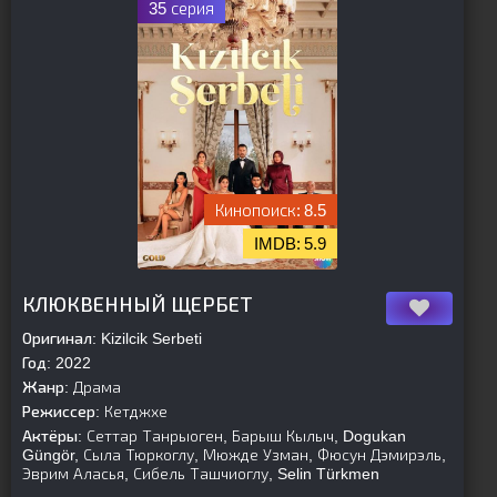
35 серия
8.5
5.9
[is-parent]
[/is-parent]
КЛЮКВЕННЫЙ ЩЕРБЕТ
Оригинал:
Kizilcik Serbeti
Год:
2022
Жанр:
Драма
Режиссер:
Кетджхе
Актёры:
Сеттар Танрыоген, Барыш Кылыч, Dogukan
Güngör, Сыла Тюркоглу, Мюжде Узман, Фюсун Дэмирэль,
Эврим Аласья, Сибель Ташчиоглу, Selin Türkmen