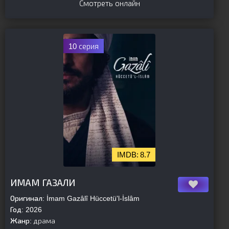
Смотреть онлайн
10 серия
8.7
[is-parent]
[/is-parent]
ИМАМ ГАЗАЛИ
Оригинал:
İmam Gazâlî Hüccetü'l-İslâm
Год:
2026
Жанр:
драма