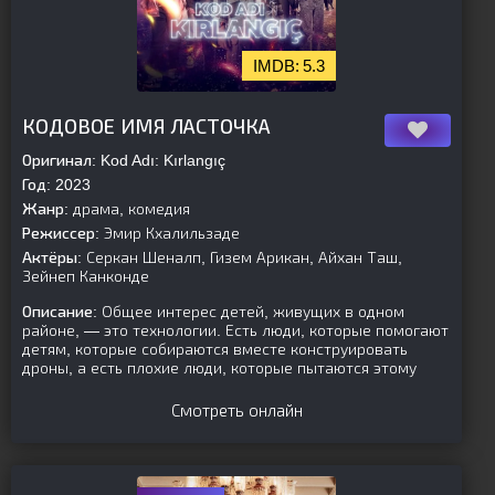
5.3
[is-parent]
[/is-parent]
КОДОВОЕ ИМЯ ЛАСТОЧКА
Оригинал:
Kod Adı: Kırlangıç
Год:
2023
Жанр:
драма, комедия
Режиссер:
Эмир Кхалильзаде
Актёры:
Серкан Шеналп, Гизем Арикан, Айхан Таш,
Зейнеп Канконде
Описание:
Общее интерес детей, живущих в одном
районе, — это технологии. Есть люди, которые помогают
детям, которые собираются вместе конструировать
дроны, а есть плохие люди, которые пытаются этому
Смотреть онлайн