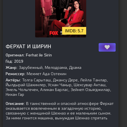
5.7
[is-parent]
[/is-parent]
ФЕРХАТ И ШИРИН
Оригинал:
Ferhat ile Sirin
Год:
2019
Жанр:
Зарубежный, Мелодрама, Драма
Режиссер:
Мехмет Ада Озтекин
Актёры:
Толга Сарыташ, Джансу Дере, Лейла Танлар,
Йылдырай Шахинлер, Усхан Чакыр, Шехсувар Акташ,
Эмель Чольгечен, Аликан Барлас, Зейнеп Озьягджилар,
Нихан Гар
Описание:
В таинственной и опасной атмосфере Ферхат
оказывается вовлеченным в загадочную историю,
связанную с женщиной Шехназ и ее маленьким сыном.
За ними гонится машина, вынуждая Шехназ спрятать