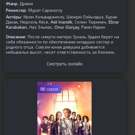
Жанр:
Драма
Режиссер:
Мурат Сарачоглу
Актёры:
Ирэм Хэльваджиолу, Шюкрю Озйылдыз, Бурак
Дакак, Нюрсель Кёсе, Asli Inandik, Селин Тюркмен, Ebrar
Karabakan, Наз Эльмас, Onur Gürçay, Рами Нарин
Описание:
После смерти матери Зухаль Эрдем берет на
себя обязанности по обеспечению младших сестер и
родного отца. Совсем юная девушка добивается
небывалых высот, несет ответственность за близких,
Смотреть онлайн
86 серия