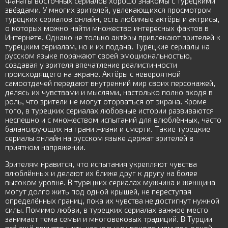
Фанаты восточных сериалов хорошо знакомы с турецкими
звёздами. У многих зрителей, увлекающихся просмотром
турецких сериалов онлайн, есть любимые актёры и актрисы,
о которых можно найти множество интересных фактов в
Интернете. Однако не только актёры привлекают зрителей к
турецким сериалам, но и их подача. Турецкие сериалы на
русском языке поражают своей эмоциональностью,
создавая у зрителя впечатление реалистичности
происходящего на экране. Актёры с невероятной
самоотдачей передают внутренний мир своих персонажей,
делясь их чувствами и мыслями, настолько полно входя в
роль, что зрители не могут оторваться от экрана. Кроме
того, в турецких сериалах любовные истории развиваются
неспешно и с множеством испытаний для влюблённых, часто
балансирующих на грани жизни и смерти. Такие турецкие
сериалы онлайн на русском языке держат зрителей в
приятном напряжении.
Зрителям нравится, что испытания укрепляют чувства
влюблённых и делают их ближе друг к другу на более
высоком уровне. В турецких сериалах мужчина и женщина
могут долго жить под одной крышей, не переступая
определённых границ, пока их чувства не достигнут нужной
силы. Помимо любви, в турецких сериалах важное место
занимает тема семьи и многовековых традиций. В Турции