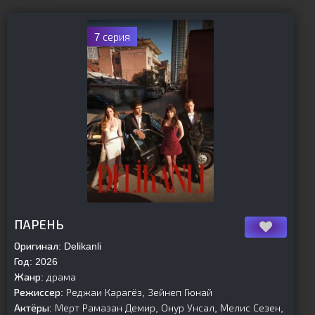
7 серия
[is-parent]
[/is-parent]
ПАРЕНЬ
Оригинал:
Delikanli
Год:
2026
Жанр:
драма
Режиссер:
Реджаи Карагёз, Зейнеп Гюнай
Актёры:
Мерт Рамазан Демир, Онур Унсал, Мелис Сезен,