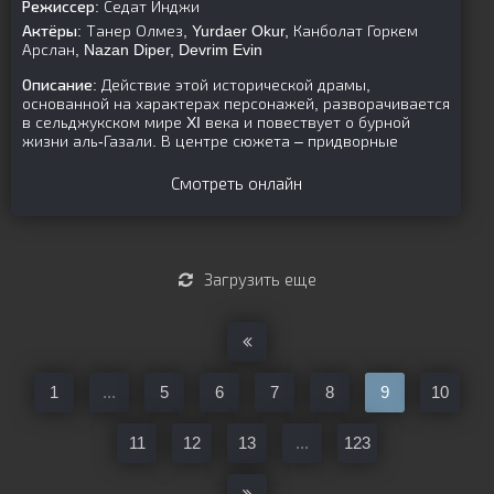
Режиссер:
Седат Инджи
Актёры:
Танер Олмез, Yurdaer Okur, Канболат Горкем
Арслан, Nazan Diper, Devrim Evin
Описание:
Действие этой исторической драмы,
основанной на характерах персонажей, разворачивается
в сельджукском мире XI века и повествует о бурной
жизни аль-Газали. В центре сюжета – придворные
Смотреть онлайн
Загрузить еще
1
...
5
6
7
8
9
10
11
12
13
...
123