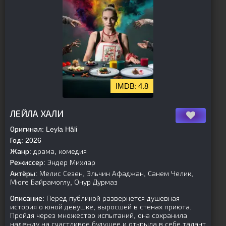
4.8
[is-parent]
[/is-parent]
ЛЕЙЛА ХАЛИ
Оригинал:
Leyla Hâli
Год:
2026
Жанр:
драма, комедия
Режиссер:
Эндер Михлар
Актёры:
Мелис Сезен, Эльчин Афаджан, Санем Челик,
Мюге Байрамоглу, Онур Дурмаз
Описание:
Перед публикой развернётся душевная
история о юной девушке, выросшей в стенах приюта.
Пройдя через множество испытаний, она сохранила
надежду на счастливое будущее и открыла в себе талант