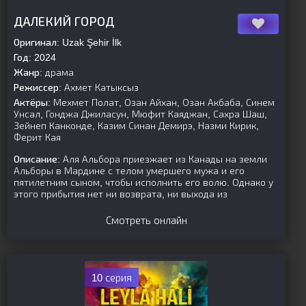
[is-parent]
[/is-parent]
ДАЛЕКИЙ ГОРОД
Оригинал:
Uzak Şehir İlk
Год:
2024
Жанр:
драма
Режиссер:
Ахмет Катыксыз
Актёры:
Мехмет Полат, Озан Айхан, Озан Акбаба, Синем
Унсал, Гонджа Джиласун, Мюфит Каяджан, Сахра Шаш,
Зейнеп Канконде, Казим Синан Демирэ, Назми Кирик,
Ферит Кая
Описание:
Аля Альбора приезжает из Канады на земли
Альборы в Мардине с телом умершего мужа и его
пятилетним сыном, чтобы исполнить его волю. Однако у
этого прибытия нет ни возврата, ни выхода из
Смотреть онлайн
10 серия