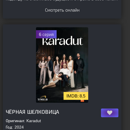
Смотреть онлайн
6 серия
8.5
[is-parent]
[/is-parent]
ЧЁРНАЯ ШЕЛКОВИЦА
Оригинал:
Karadut
Год:
2024