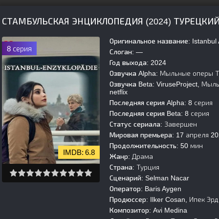
СТАМБУЛЬСКАЯ ЭНЦИКЛОПЕДИЯ (2024) ТУРЕЦКИ
Оригинальное название:
Istanbul 
8 серия
Слоган:
—
Год выхода:
2024
Озвучка Alpha:
Мыльные оперы Тур
Озвучка Beta:
ViruseProject, Мыл
netflix
Последняя серия Alpha:
8 серия
Последняя серия Beta:
8 серия
Статус сериала:
Завершен
Мировая премьера:
17 апреля 20
Продолжительность:
50 мин
6.8
Жанр:
Драма
Страна:
Турция
Сценарий:
Selman Nacar
Оператор:
Baris Aygen
Продюссер:
Ilker Cosan, Ипек Эр
Композитор:
Avi Medina