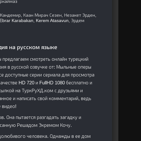
Эркаймаз
Кандемир, Каан Мирач Сезен, Незакет Эрден,
Ebrar Karabakan, Kerem Atasavun, Эрдем
дия на русском языке
ы предлагаем смотреть онлайн турецкий
ерия в русской озвучке от: Мыльные оперы
се доступные серии сериала для просмотра
честве HD 720 и FullHD 1080 бесплатно и
сылкой на ТуркРуХД.ком с друзьями и
анное и написать свой комментарий, ведь
 видео!
в. Она пытается разгадать загадку и
исанную Решадом Экремом Кочу.
рудолюбивого человека. Однажды в ее дом