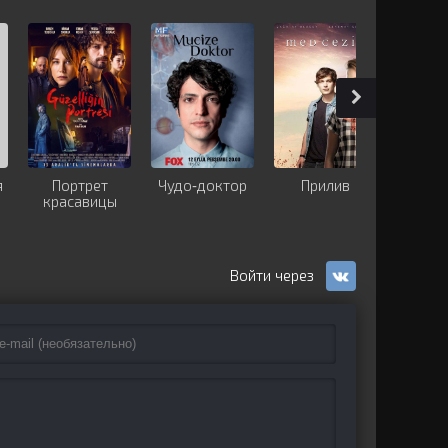
я
Портрет
Чудо-доктор
Прилив
Защ
красавицы