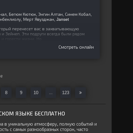
л, Бегюм Кютюк, Энгин Алтан, Синем Кобал,
енбеклиолу, Мерт Явузджан, Janset
торый перенесет вас в захватывающую
 и Зейнеп. Эти подруги всегда были рядом
и и горести жизни. Но
Смотреть онлайн
ще
8
9
10
...
123
ССКОМ ЯЗЫКЕ
БЕСПЛАТНО
ра в уникальную атмосферу, полную событий и
сть с самых разнообразных сторон, часто