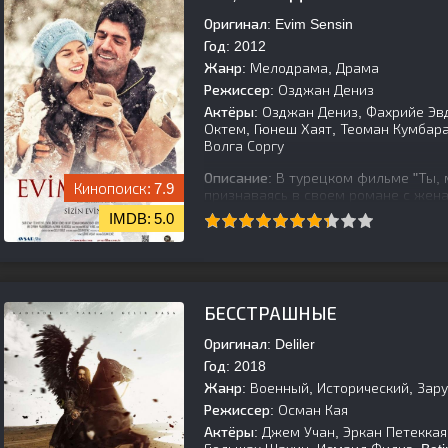
Оригинал:
Evim Sensin
Год:
2012
Жанр:
Мелодрама, Драма
Режиссер:
Озджан Дениз
Актёры:
Озджан Дениз, Фахрийе Эвд
Октем, Гюнеш Хаят, Теоман Кумбар
Волга Соргу
Описание:
В турецком фильме "Ты, 
7.9
признаваясь в своем романе с жен
ошибку, она возвращается домой, с
5.0
[is-parent][/is-parent]
БЕССТРАШНЫЕ
Оригинал:
Deliler
Год:
2018
Жанр:
Военный, Исторический, Зар
Режиссер:
Осман Кая
Актёры:
Джем Учан, Эркан Петеккая