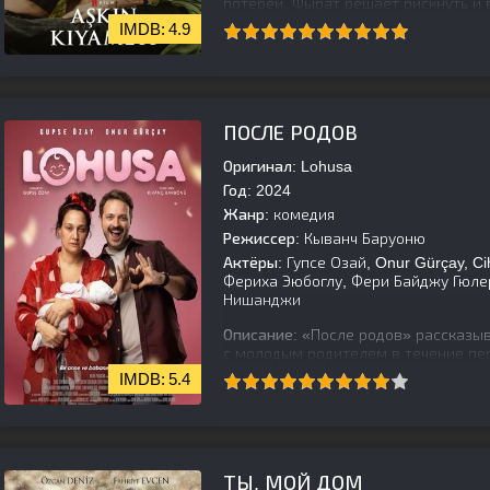
потерей, Фырат решает рискнуть и
4.9
[is-parent][/is-parent]
ПОСЛЕ РОДОВ
Оригинал:
Lohusa
Год:
2024
Жанр:
комедия
Режиссер:
Кыванч Баруоню
Актёры:
Гупсе Озай, Onur Gürçay, C
Фериха Эюбоглу, Фери Байджу Гюлер,
Нишанджи
Описание:
«После родов» рассказыв
с молодым родителем в течение пе
пара, которая с нетерпением ждет т
5.4
[is-parent][/is-parent]
ТЫ, МОЙ ДОМ