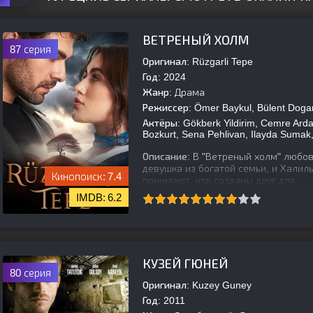
ВЕТРЕНЫЙ ХОЛМ
87 серия
Оригинал:
Rüzgarli Tepe
Год:
2024
Жанр:
Драма
Режиссер:
Ömer Baykul, Bülent Doga
Актёры:
Gökberk Yildirim, Cemre Arda
Bozkurt, Sena Pehlivan, Ilayda Sumak,
Описание:
В "Ветреный холм" любов
девушка из богатой семьи, и Халил
7.4
понимают, что созданы друг для
6.2
[is-parent]
[/is-parent]
КУЗЕЙ ГЮНЕЙ
80 серия
Оригинал:
Kuzey Guney
Год:
2011