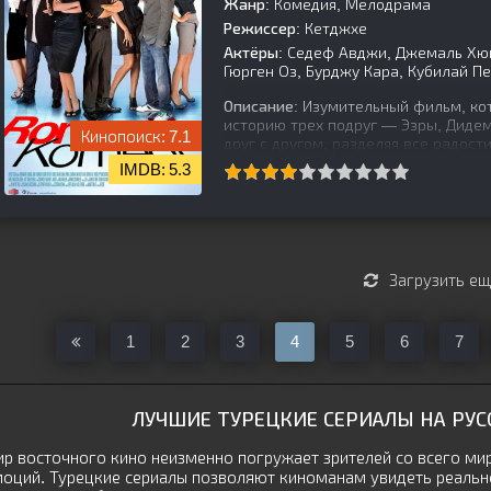
Жанр:
Комедия, Мелодрама
Режиссер:
Кетджхе
Актёры:
Седеф Авджи, Джемаль Хюна
Гюрген Оз, Бурджу Кара, Кубилай П
Описание:
Изумительный фильм, ко
историю трех подруг — Эзры, Дидем
7.1
друг с другом, разделяя все радост
5.3
[is-parent][/is-parent]
Загрузить е
1
2
3
4
5
6
7
ЛУЧШИЕ ТУРЕЦКИЕ СЕРИАЛЫ НА РУ
р восточного кино неизменно погружает зрителей со всего ми
оций. Турецкие сериалы позволяют киноманам увидеть реально