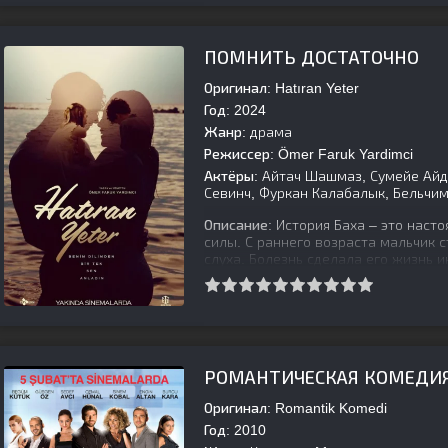
[is-parent][/is-parent]
ПОМНИТЬ ДОСТАТОЧНО
Оригинал:
Hatıran Yeter
Год:
2024
Жанр:
драма
Режиссер:
Ömer Faruk Yardimci
Актёры:
Айтач Шашмаз, Сумейе Айдо
Севинч, Фуркан Калабалык, Бельчим
Описание:
История Баха – это насто
силы. С раннего возраста мальчик 
слуха. Болезнь сделала его жизнь и
[is-parent][/is-parent]
РОМАНТИЧЕСКАЯ КОМЕДИ
Оригинал:
Romantik Komedi
Год:
2010