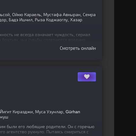
льсой, Ойкю Караель, Мустафа Авкыран, Семра
дор, Бадэ Ишчил, Рыза Коджаоглу, Хазар
ность не всегда означает чуждость, сериал
х братьях, чьи судьбы сплетаются воедино.
хим
Смотреть онлайн
 Йигит Киразджи, Муса Узунлар, Gürhan
окуш
ним были его любящие родители. Он с горечью
его агентство рухнуло. Пытаясь смириться с