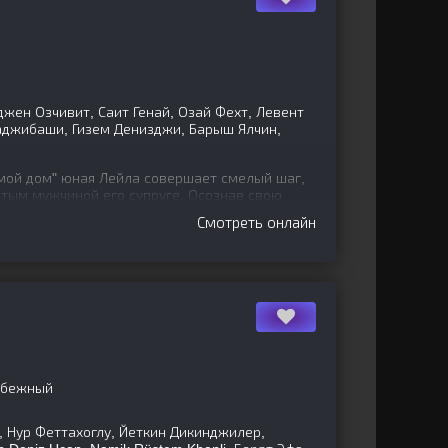
жен Озчивит, Саит Генай, Озай Фехт, Левент
аджибаши, Гизем Денизджи, Барыш Ялчин,
мой дом" юная Лейла совершает смелый шаг,
атым мужчиной его супруге. Осознав свою
тремясь к
Смотреть онлайн
убежный
, Нур Феттахоглу, Йеткин Дикинджилер,