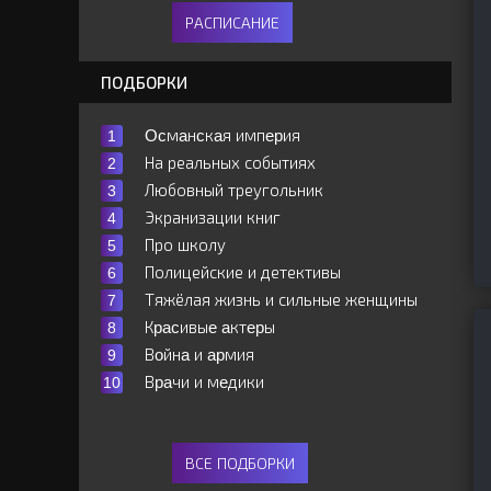
РАСПИСАНИЕ
ПОДБОРКИ
Ocмaнcкaя импepия
На реальных событиях
Любовный треугольник
Экранизации книг
Про школу
Полицейские и детективы
Тяжёлая жизнь и сильные женщины
Кpacивыe aктepы
Вoйнa и apмия
Вpaчи и мeдики
ВСЕ ПОДБОРКИ