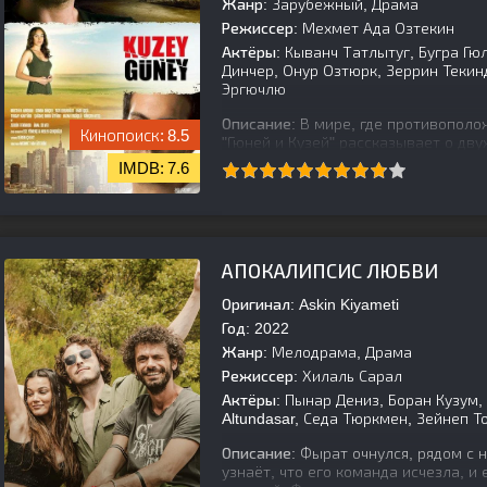
Жанр:
Зарубежный, Драма
Режиссер:
Мехмет Ада Озтекин
Актёры:
Кыванч Татлытуг, Бугра Гю
Динчер, Онур Озтюрк, Зеррин Текин
Эргючлю
Описание:
В мире, где противополож
8.5
"Гюней и Кузей" рассказывает о дву
Гюней, наделенный кротостью и ти
7.6
[is-parent]
[/is-parent]
АПОКАЛИПСИС ЛЮБВИ
Оригинал:
Askin Kiyameti
Год:
2022
Жанр:
Мелодрама, Драма
Режиссер:
Хилаль Сарал
Актёры:
Пынар Дениз, Боран Кузум,
Altundasar, Седа Тюркмен, Зейнеп Т
Описание:
Фырат очнулся, рядом с 
узнаёт, что его команда исчезла, и 