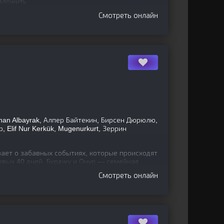
 вложить
Смотреть онлайн
ihan Albayrak, Алпер Байтекин, Бирсен Дюрюлю,
 Elif Nur Kerkük, Mugenurkurt, Зеррин
ает о забавных событиях, которые происходят
рвых 40 дней. Бурджу и Онур — семейная
ого дня, когда у
Смотреть онлайн