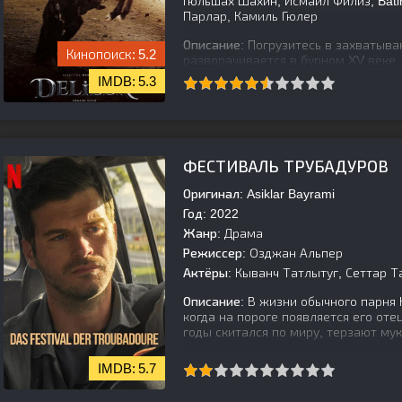
Гюльшах Шахин, Исмаил Филиз, Batin
Парлар, Камиль Гюлер
Описание:
Погрузитесь в захватыва
5.2
разворачивается в бурном XV веке.
могущественной Османской импери
5.3
[is-parent][/is-parent]
ФЕСТИВАЛЬ ТРУБАДУРОВ
Оригинал:
Asiklar Bayrami
Год:
2022
Жанр:
Драма
Режиссер:
Озджан Альпер
Актёры:
Кыванч Татлытуг, Сеттар Та
Описание:
В жизни обычного парня
когда на пороге появляется его от
годы скитался по миру, терзают мук
5.7