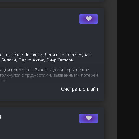
ган, Гёзде Чигаджи, Дениз Тюркали, Бурак
 Билгин, Ферит Актуг, Онур Озтюрк
ящий пример стойкости духа и веры в свои
столкнулся с трудностями, вызванными потерей
ной,
Смотреть онлайн
Я