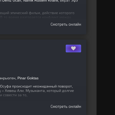
 Deniz Ucan, Namik Rüstem Khanli, Берат Эфэ
ющий эпический фильм, действие которого
 В то время разгорается конфликт между
ей и воинственным
Смотреть онлайн
нрыоген, Pinar Goktas
 Юсуфа происходит неожиданный поворот,
ец – Хевеш Али. Музыканта, который долгие
и совести за то,
Смотреть онлайн